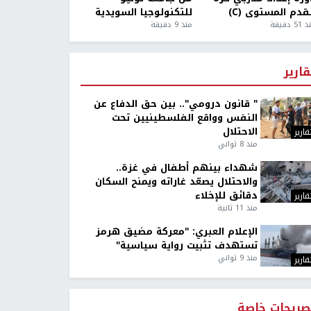
قدم المستوى (C)
للتكنولوجيا السويدية
5 دقيقة
منذ 9 دقيقة
قارير
" قانون درومي".. بين حق الدفاع عن
النفس وواقع الفلسطينيين تحت
الاحتلال
قارير
منذ 8 ثواني
شهداء بينهم أطفال في غزة..
والاحتلال يصعّد غاراته ويمنح السكان
دقائق للإخلاء
قارير
منذ 11 ثانية
الإعلام العبري: "معركة مضيق هرمز
تستهدف تثبيت رواية سياسية"
منذ 9 ثواني
قارير
صريحات خاصة