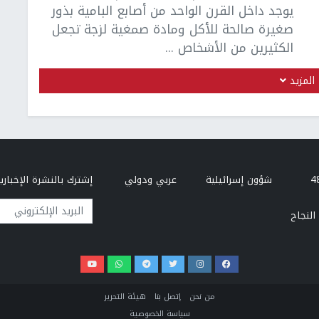
يوجد داخل القرن الواحد من أصابع البامية بذور
صغيرة صالحة للأكل ومادة صمغية لزجة تجعل
الكثيرين من الأشخاص ...
المزيد
شؤون إسرائيلية
عربي ودولي
إشترك بالنشرة الإخبارية
البريد الإلكتروني
النجاح
من نحن
إتصل بنا
هيئة التحرير
سياسة الخصوصية