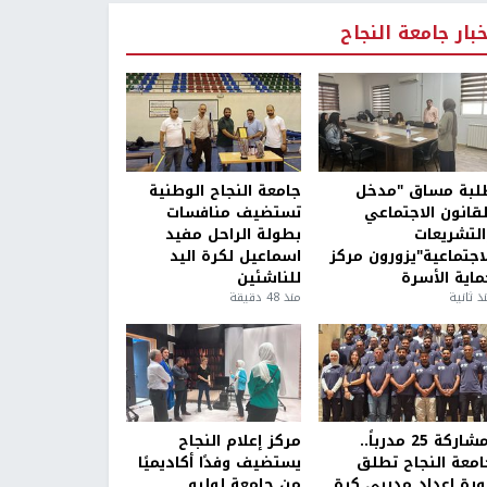
خبار جامعة النجاح
لبة مساق "مدخل
جامعة النجاح الوطنية
لقانون الاجتماعي
تستضيف منافسات
التشريعات
بطولة الراحل مفيد
لاجتماعية"يزورون مركز
اسماعيل لكرة اليد
ماية الأسرة
للناشئين
ذ ثانية
منذ 48 دقيقة
بمشاركة 25 مدرباً..
مركز إعلام النجاح
امعة النجاح تطلق
يستضيف وفدًا أكاديميًا
ورة إعداد مدربي كرة
من جامعة لوليو