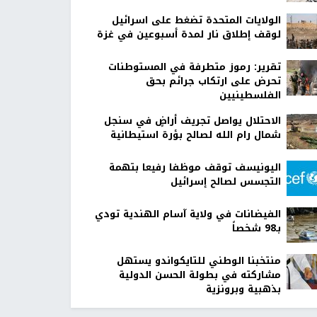
الولايات المتحدة تضغط على اسرائيل
لوقف إطلاق نار لمدة أسبوعين في غزة
تقرير: رموز متطرفة في المستوطنات
تحرض على ارتكاب جرائم بحق
الفلسطينيين
الاحتلال يواصل تجريف أراضٍ في سنجل
شمال رام الله لصالح بؤرة استيطانية
اليونيسف توقف موظفا رفيعا بتهمة
التجسس لصالح إسرائيل
الفيضانات في ولاية آسام الهندية تودي
بـ98 شخصاً
منتخبنا الوطني للتايكواندو يستهل
مشاركته في بطولة الحسن الدولية
بذهبية وبرونزية