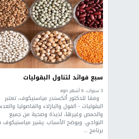
سبع فوائد لتناول البقوليات
3 سنوات، 6 أشهر ago
وفقا للدكتور ألكسندر مياسنيكوف، تعتبر
البقوليات - الفول والبازلاء والفاصوليا والعد
والحمص وغيرها، لذيذة وصحية من جميع
النواحي. ويوضح الأسباب. يشير مياسنيكوف 
برنامج ...