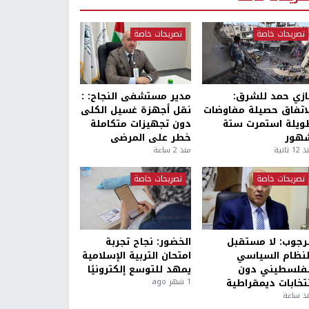
تصريحات خاصة
تصريحات خاصة
ازي حمد للشرق:
مدير مستشفى النجاح: :
لاتفاق حصيلة مفاوضات
نقل أجهزة غسيل الكلى
ويلة استمرت ستة
دون تجهيزات متكاملة
هور
خطر على المرضى
1 ثانية
منذ 2 ساعة
تصريحات خاصة
تصريحات خاصة
لرجوب: لا مستقبل
الخضور: نجاح تجربة
لنظام السياسي
امتحان التربية الإسلامية
لفلسطيني دون
يمهد للتوسع إلكترونيًا
نتخابات ديمقراطية
1 شهر ago
ذ ساعة