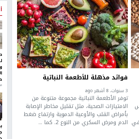
أ
ط
ل
و
ا
فوائد مذهلة للأطعمة النباتية
ح
من
3 سنوات، 8 أشهر ago
توفر الأطعمة النباتية مجموعة متنوعة من
س
الامتيازات الصحية، مثل تقليل مخاطر الإصابة
بأمراض القلب والأوعية الدموية وارتفاع ضغط
في
الدم ومرض السكري من النوع 2. كما ...
ج
د