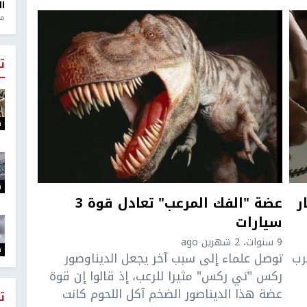
ال
منذ 1
ت
ت
ت
ر
عضة "الفك المرعب" تعادل قوة 3
سيارات
9 سنوات، 2 شهرين ago
ت
رب
توصل علماء إلى سبب آخر يجعل الديناوصور
ركس "تي ركس" مثيرا للرعب، إذ قالوا إن قوة
عضة هذا الديناصور الضخم آكل اللحوم كانت
ت