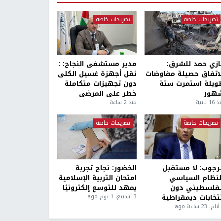
تصريحات خاصة
تصريحات خاصة
ازي حمد للشرق:
مدير مستشفى النجاح: :
لاتفاق حصيلة مفاوضات
نقل أجهزة غسيل الكلى
ويلة استمرت ستة
دون تجهيزات متكاملة
هور
خطر على المرضى
1 ثانية
منذ 2 ساعة
تصريحات خاصة
تصريحات خاصة
لرجوب: لا مستقبل
الخضور: نجاح تجربة
لنظام السياسي
امتحان التربية الإسلامية
لفلسطيني دون
يمهد للتوسع إلكترونيًا
نتخابات ديمقراطية
3 أسابيع، 1 يوم ago