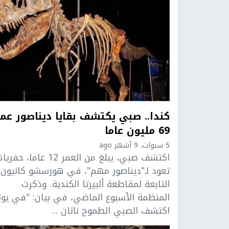
كندا.. صبي يكتشف بقايا ديناصور عم
69 مليون عاما
5 سنوات، 9 أشهر ago
اكتشف صبي، يبلغ من العمر 12 عاما، حفر
تعود لـ"ديناصور مهم"، في هورسشو كانيون
التابعة لمقاطعة ألبيرتا الكندية. وذكرت
المنظمة الأسبوع الماضي، في بيان: "في يولي
اكتشف الصبي الطموح ناثان ...