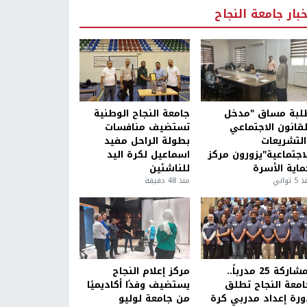
خبار جامعة النجاح
لبة مساق "مدخل
جامعة النجاح الوطنية
لقانون الاجتماعي
تستضيف منافسات
التشريعات
بطولة الراحل مفيد
لاجتماعية"يزورون مركز
اسماعيل لكرة اليد
ماية الأسرة
للناشئين
5 ثواني
منذ 48 دقيقة
بمشاركة 25 مدرباً..
مركز إعلام النجاح
امعة النجاح تطلق
يستضيف وفدًا أكاديميًا
ورة إعداد مدربي كرة
من جامعة لوليو