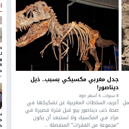
أ
ط
ل
و
ا
ح
منذ 
جدل مغربي مكسيكي بسبب.. ذيل
ديناصور!
8 سنوات، 6 أشهر ago
مل
أعربت السلطات المغربية عن تشكيكها في
صحة ذنب ديناصور بيع قبل فترة قصيرة في
مزاد في المكسيك ولا تستبعد أن يكون
ج
"مجموعة من الفقرات" المنفصلة ...
د