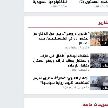
قدم المستوى (C)
للتكنولوجيا السويدية
5 دقيقة
منذ 10 دقيقة
قارير
" قانون درومي".. بين حق الدفاع عن
النفس وواقع الفلسطينيين تحت
الاحتلال
قارير
6 أيام، 17 ساعة ago
شهداء بينهم أطفال في غزة..
والاحتلال يصعّد غاراته ويمنح السكان
دقائق للإخلاء
قارير
2 أسبوعين ago
الإعلام العبري: "معركة مضيق هرمز
تستهدف تثبيت رواية سياسية"
2 أسبوعين، 4 أيام ago
قارير
صريحات خاصة