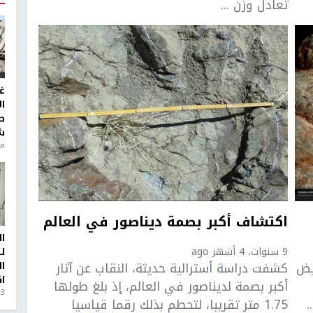
تعادل وزن ...
غ
ا
ط
ش
منذ 6
اكتشاف أكبر بصمة ديناصور في العالم
ا
9 سنوات، 4 أشهر ago
ل
بيض
كشفت دراسة أسترالية حديثة، النقاب عن آثار
ا
ا
أكبر بصمة لديناصور في العالم، إذ بلغ طولها
3 أيام، 23 ساعة ago
1.75 متر تقريبا، لتحطم بذلك رقما قياسيا