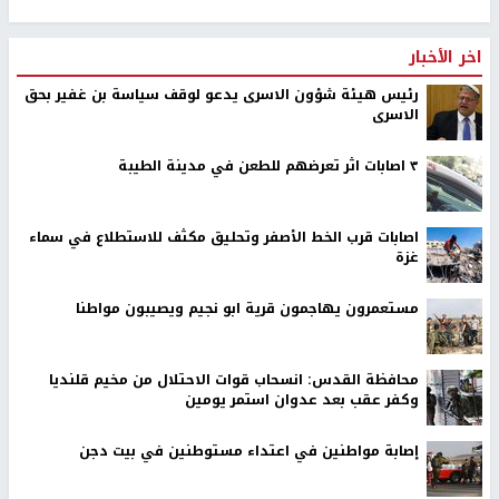
اخر الأخبار
رئيس هيئة شؤون الاسرى يدعو لوقف سياسة بن غفير بحق
الاسرى
٣ اصابات اثر تعرضهم للطعن في مدينة الطيبة
اصابات قرب الخط الأصفر وتحليق مكثف للاستطلاع في سماء
غزة
مستعمرون يهاجمون قرية ابو نجيم ويصيبون مواطنا
محافظة القدس: انسحاب قوات الاحتلال من مخيم قلنديا
وكفر عقب بعد عدوان استمر يومين
إصابة مواطنين في اعتداء مستوطنين في بيت دجن