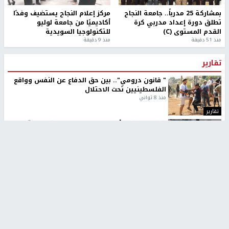
بمشاركة 25 مدرباً.. جامعة النجاح
مركز إعلام النجاح يستضيف وفدًا
تطلق دورة إعداد مدربي كرة
أكاديميًا من جامعة لوليو
القدم المستوى (C)
للتكنولوجيا السويدية
منذ 51 دقيقة
منذ 9 دقيقة
تقارير
" قانون درومي".. بين حق الدفاع عن النفس وواقع
الفلسطينيين تحت الاحتلال
منذ 8 ثواني
تقارير
شهداء بينهم أطفال في غزة.. والاحتلال يصعّد
غاراته ويمنح السكان دقائق للإخلاء
منذ 11 ثانية
تقارير
الإعلام العبري: "معركة مضيق هرمز تستهدف تثبيت
رواية سياسية"
منذ 9 ثواني
تقارير
تصريحات خاصة