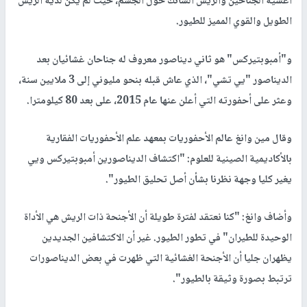
أغشية الجناحين والريش الشائك حول الجسم، حيث لم يكن لديه الريش
الطويل والقوي المميز للطيور.
و"أمبوبتيركس" هو ثاني ديناصور معروف له جناحان غشائيان بعد
الديناصور "يي تشي"، الذي عاش قبله بنحو مليوني إلى 3 ملايين سنة،
وعثر على أحفورته التي أعلن عنها عام 2015، على بعد 80 كيلومترا.
وقال مين وانغ عالم الأحفوريات بمعهد علم الأحفوريات الفقارية
بالأكاديمية الصينية للعلوم: "اكتشاف الديناصورين أمبوبتيركس ويي
يغير كليا وجهة نظرنا بشأن أصل تحليق الطيور".
وأضاف وانغ: "كنا نعتقد لفترة طويلة أن الأجنحة ذات الريش هي الأداة
الوحيدة للطيران" في تطور الطيور. غير أن الاكتشافين الجديدين
يظهران جليا أن الأجنحة الغشائية التي ظهرت في بعض الديناصورات
ترتبط بصورة وثيقة بالطيور".