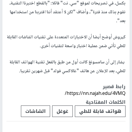
بكسل، في تصريحات لموقع "سي. نت" قائلا: "بالقطع اختبرنا التقنية،
نقوم بذلك منذ فترة"، وأضاف "لكن لا أعتقد أننا اقتربنا من استخدامها
بعد".
كيروش أوضح أيضا أن الاختبارات المتعددة على تقنيات الشاشات القابلة
للطي تأتي ضمن عملية اختبار واسعة لتقنيات أخرى.
يشار إلى أن سامسونغ كانت أول من طبق بالفعل تقنية الهواتف القابلة
للطي، بعد الإعلان عن هاتف "غالاكسي فولد" قبل شهرين تقريبا.
رابط قصير
https://nn.najah.edu/4VMQ/
الكلمات المفتاحية
هواتف قابلة للطي
غوغل
الشاشات