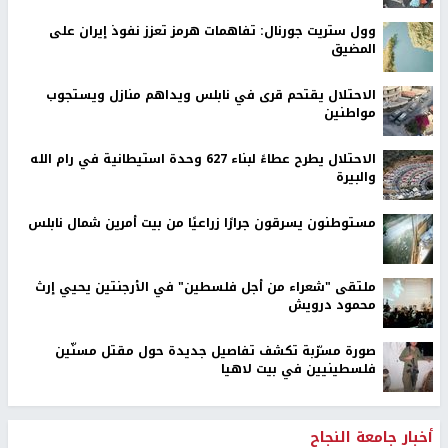
وول ستريت جورنال: تفاهمات هرمز تعزز نفوذ إيران على
المضيق
الاحتلال يقتحم قرى في نابلس ويداهم منازل ويستجوب
مواطنين
الاحتلال يطرح عطاءً لبناء 627 وحدة استيطانية في رام الله
والبيرة
مستوطنون يسرقون جرارًا زراعيًا من بيت أمرين شمال نابلس
ملتقى "شعراء من أجل فلسطين" في الأرجنتين يحيي إرث
محمود درويش
صورة مسرّبة تكشف تفاصيل جديدة حول مقتل مسنّين
فلسطينيين في بيت لاهيا
أخبار جامعة النجاح