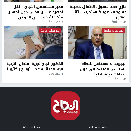
غازي حمد للشرق: الاتفاق حصيلة
مدير مستشفى النجاح: : نقل
مفاوضات طويلة استمرت ستة
أجهزة غسيل الكلى دون تجهيزات
شهور
متكاملة خطر على المرضى
منذ 12 ثانية
منذ 2 ساعة
تصريحات خاصة
تصريحات خاصة
الرجوب: لا مستقبل للنظام
الخضور: نجاح تجربة امتحان التربية
السياسي الفلسطيني دون
الإسلامية يمهد للتوسع إلكترونيًا
انتخابات ديمقراطية
1 شهر ago
منذ ساعة
فلسطينيات
فلسطينيو 48