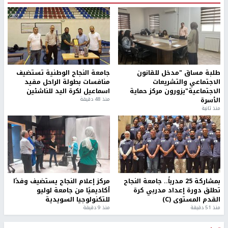
طلبة مساق "مدخل للقانون
جامعة النجاح الوطنية تستضيف
الاجتماعي والتشريعات
منافسات بطولة الراحل مفيد
الاجتماعية"يزورون مركز حماية
اسماعيل لكرة اليد للناشئين
الأسرة
منذ 48 دقيقة
منذ ثانية
بمشاركة 25 مدرباً.. جامعة النجاح
مركز إعلام النجاح يستضيف وفدًا
تطلق دورة إعداد مدربي كرة
أكاديميًا من جامعة لوليو
القدم المستوى (C)
للتكنولوجيا السويدية
منذ 51 دقيقة
منذ 9 دقيقة