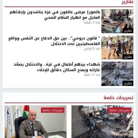
تقارير
بالصور| مرضى عالقون في غزة يناشدون بإجلائهم
العاجل مع انهيار النظام الصحي
منذ 3 دقيقة
تقارير
" قانون درومي".. بين حق الدفاع عن النفس وواقع
الفلسطينيين تحت الاحتلال
منذ 8 ثواني
تقارير
شهداء بينهم أطفال في غزة.. والاحتلال يصعّد
غاراته ويمنح السكان دقائق للإخلاء
منذ 11 ثانية
تقارير
تصريحات خاصة
تصريحات خاصة
تصريحات خاصة