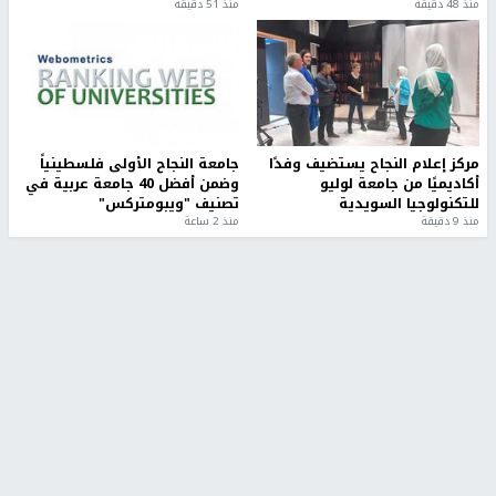
منذ 48 دقيقة
منذ 51 دقيقة
مركز إعلام النجاح يستضيف وفدًا
جامعة النجاح الأولى فلسطينياً
أكاديميًا من جامعة لوليو
وضمن أفضل 40 جامعة عربية في
للتكنولوجيا السويدية
تصنيف "ويبومتركس"
منذ 9 دقيقة
منذ 2 ساعة
تقارير
" قانون درومي".. بين حق الدفاع عن النفس وواقع
الفلسطينيين تحت الاحتلال
منذ 8 ثواني
تقارير
شهداء بينهم أطفال في غزة.. والاحتلال يصعّد
غاراته ويمنح السكان دقائق للإخلاء
منذ 11 ثانية
تقارير