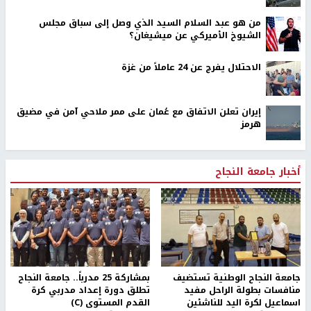
من هو عبد السلام السيد الذي وصل إلى سباق مجلس
الشيوخ الأميركي عن ميشيغان؟
الاحتلال يفرج عن 24 عاملاً من غزة
إيران تعلن الاتفاق مع عُمان على ممر ملاحي آمن في مضيق
هرمز
أخبار جامعة النجاح
جامعة النجاح الوطنية تستضيف
بمشاركة 25 مدرباً.. جامعة النجاح
منافسات بطولة الراحل مفيد
تطلق دورة إعداد مدربي كرة
اسماعيل لكرة اليد للناشئين
القدم المستوى (C)