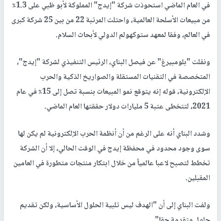
في العام الماضي استحوذت شركة "إيدج" المملوكة لأبو ظبي على 1.3٪
من مبيعات الأسلحة العالمية، واحتلت المرتبة 22 من بين 25 شركة كبرى
في العالم، وفقا لمعهد ستوكهولم الدولي لأبحاث السلام.
ونقلت "بلومبيرغ" عن فيصل البناي، الرئيس التنفيذي لشركة "إيدج"،
المتخصصة في التقنيات المستقلة والصواريخ الذكية والحرب
الإلكترونية، قوله إنه يتوقع نمو المبيعات بنسبة تصل إلى 15٪ في عام
2021، لتتخطى عتبة 5 مليارات دولار حققتها العام الماضي.
وشدد البناي أنه على الرغم من أن أنظمة الحرب الإلكترونية لم يكن لها
سوى وجود محدود في محفظة إيدج في الوقت الحالي، إلا أن الشركة
تخطط لتصبح لاعبا عالمياً من خلال ابتكار منتجات متطورة في العامين
المقبلين.
ولفت البناي إلى أن "الهدف ليس تلبية الحلول الأساسية، ولكن تقديم
حلول متقدمة حقا".