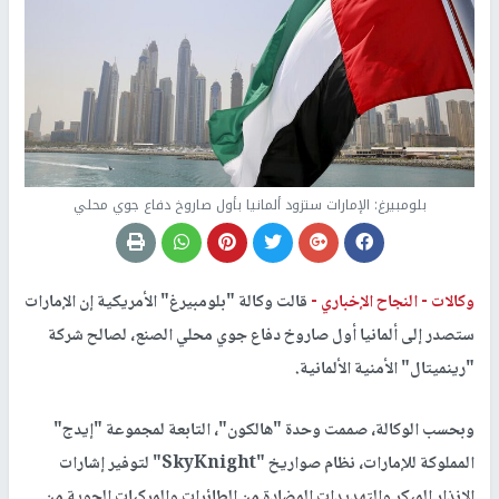
بلومبيرغ: الإمارات ستزود ألمانيا بأول صاروخ دفاع جوي محلي
وكالات -
النجاح الإخباري -
قالت وكالة "بلومبيرغ" الأمريكية إن الإمارات
ستصدر إلى ألمانيا أول صاروخ دفاع جوي محلي الصنع، لصالح شركة
"رينميتال" الأمنية الألمانية.
وبحسب الوكالة، صممت وحدة "هالكون"، التابعة لمجموعة "إيدج"
المملوكة للإمارات، نظام صواريخ "SkyKnight" لتوفير إشارات
الإنذار المبكر والتهديدات المضادة من الطائرات والمركبات الجوية من