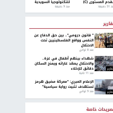
قدم المستوى (C)
للتكنولوجيا السويدية
5 دقيقة
منذ 9 دقيقة
قارير
" قانون درومي".. بين حق الدفاع عن
النفس وواقع الفلسطينيين تحت
الاحتلال
قارير
منذ 8 ثواني
شهداء بينهم أطفال في غزة..
والاحتلال يصعّد غاراته ويمنح السكان
دقائق للإخلاء
قارير
منذ 11 ثانية
الإعلام العبري: "معركة مضيق هرمز
تستهدف تثبيت رواية سياسية"
منذ 9 ثواني
قارير
صريحات خاصة