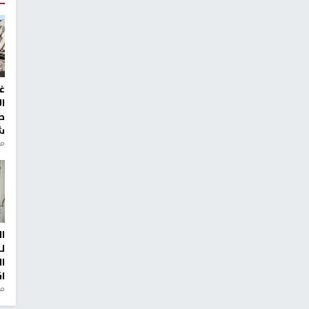
غ
ا
ط
ش
منذ 2
ا
ل
ا
ا
من