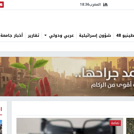
المغرب
18:36
البث
نيو 48
شؤون إسرائيلية
عربي ودولي
تقارير
أخبار جامعة 
ا
ثقافة