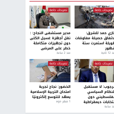
تصريحات خاصة
تصريحات خاصة
ازي حمد للشرق:
مدير مستشفى النجاح: :
لاتفاق حصيلة مفاوضات
نقل أجهزة غسيل الكلى
ويلة استمرت ستة
دون تجهيزات متكاملة
هور
خطر على المرضى
1 ثانية
منذ 2 ساعة
تصريحات خاصة
تصريحات خاصة
لرجوب: لا مستقبل
الخضور: نجاح تجربة
لنظام السياسي
امتحان التربية الإسلامية
لفلسطيني دون
يمهد للتوسع إلكترونيًا
نتخابات ديمقراطية
1 شهر ago
ذ ساعة