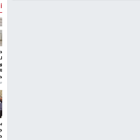
أ
ط
ل
و
ا
ح
من
ج
د