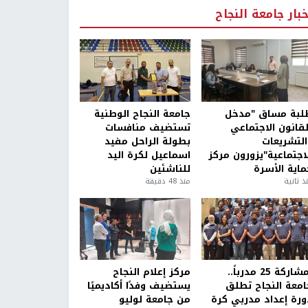
خبار جامعة النجاح
لبة مساق "مدخل
جامعة النجاح الوطنية
لقانون الاجتماعي
تستضيف منافسات
التشريعات
بطولة الراحل مفيد
لاجتماعية"يزورون مركز
اسماعيل لكرة اليد
ماية الأسرة
للناشئين
ذ ثانية
منذ 48 دقيقة
بمشاركة 25 مدرباً..
مركز إعلام النجاح
امعة النجاح تطلق
يستضيف وفدًا أكاديميًا
ورة إعداد مدربي كرة
من جامعة لوليو