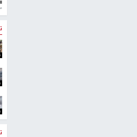
ال
منذ 1
ت
ت
ت
ت
ت