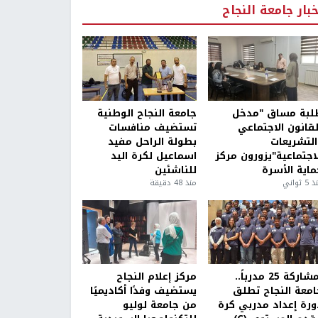
خبار جامعة النجاح
لبة مساق "مدخل
جامعة النجاح الوطنية
لقانون الاجتماعي
تستضيف منافسات
التشريعات
بطولة الراحل مفيد
لاجتماعية"يزورون مركز
اسماعيل لكرة اليد
ماية الأسرة
للناشئين
5 ثواني
منذ 48 دقيقة
بمشاركة 25 مدرباً..
مركز إعلام النجاح
امعة النجاح تطلق
يستضيف وفدًا أكاديميًا
ورة إعداد مدربي كرة
من جامعة لوليو