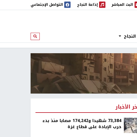
البث المباشر
إذاعة النجاح
التواصل الإجتماعي
 المباشر
إذاعة النجاح
النجاح
ابحث
خر الأخبار
73,384 شهيدا و174,242 مصابا منذ بدء
حرب الإبادة على قطاع غزة