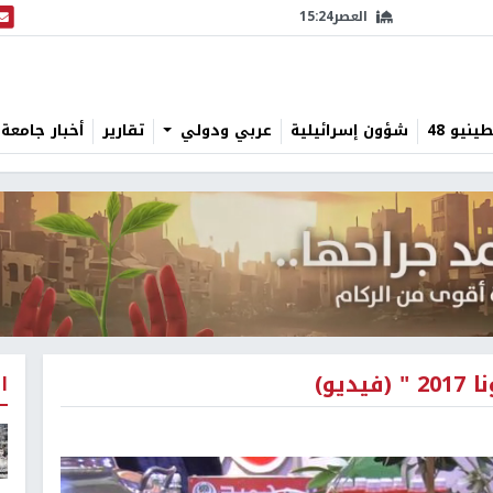
العصر
15:24
البث
نيو 48
شؤون إسرائيلية
عربي ودولي
تقارير
أخبار جامعة 
يو)
ا