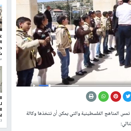
غ
ا
ط
ش
منذ 6
ا
ل
ا
تمس المناهج الفلسطينية والتي يمكن أن تتخذها وكالة
ا
3 أيام، 23 ساعة ago
تالي: