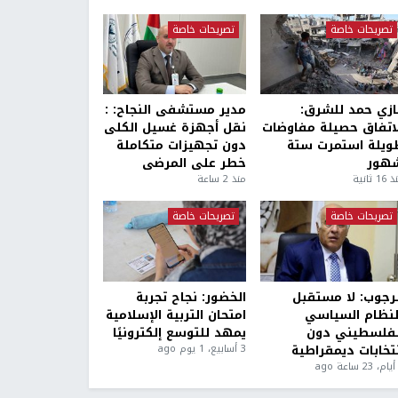
تصريحات خاصة
تصريحات خاصة
ازي حمد للشرق:
مدير مستشفى النجاح: :
لاتفاق حصيلة مفاوضات
نقل أجهزة غسيل الكلى
ويلة استمرت ستة
دون تجهيزات متكاملة
هور
خطر على المرضى
1 ثانية
منذ 2 ساعة
تصريحات خاصة
تصريحات خاصة
لرجوب: لا مستقبل
الخضور: نجاح تجربة
لنظام السياسي
امتحان التربية الإسلامية
لفلسطيني دون
يمهد للتوسع إلكترونيًا
نتخابات ديمقراطية
3 أسابيع، 1 يوم ago