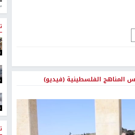
ال
منذ 1
ت
ت
س المناهج الفلسطينية (فيديو)
ت
ت
ت