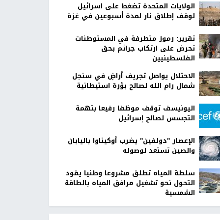
الولايات المتحدة تضغط على اسرائيل
لوقف إطلاق نار لمدة أسبوعين في غزة
تقرير: رموز متطرفة في المستوطنات
تحرض على ارتكاب جرائم بحق
الفلسطينيين
الاحتلال يواصل تجريف أراضٍ في سنجل
شمال رام الله لصالح بؤرة استيطانية
اليونيسف توقف موظفا رفيعا بتهمة
التجسس لصالح إسرائيل
الإعصار "دولفين" يضرب أوكيناوا باليابان
والصين تستعد لوصوله
سلطة المياه تطلق مشروعا وطنيا يقود
التحول نحو تشغيل مرافق المياه بالطاقة
الشمسية