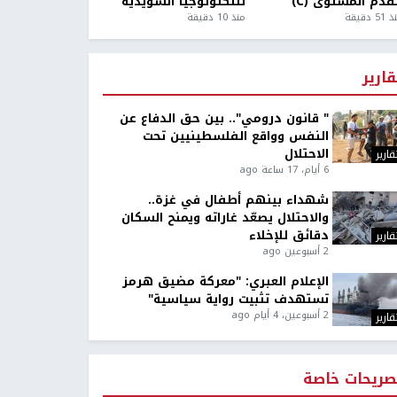
قدم المستوى (C)
للتكنولوجيا السويدية
5 دقيقة
منذ 10 دقيقة
قارير
" قانون درومي".. بين حق الدفاع عن
النفس وواقع الفلسطينيين تحت
الاحتلال
قارير
6 أيام، 17 ساعة ago
شهداء بينهم أطفال في غزة..
والاحتلال يصعّد غاراته ويمنح السكان
دقائق للإخلاء
قارير
2 أسبوعين ago
الإعلام العبري: "معركة مضيق هرمز
تستهدف تثبيت رواية سياسية"
2 أسبوعين، 4 أيام ago
قارير
صريحات خاصة