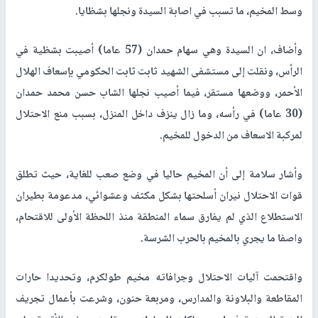
وسط المخيم، ما تسبب في اصابة السيدة ونجلها بشظايا.
وأضاف، ان السيدة وهي سهام حمدان (57 عاما) أصيبت بشظية في
الرأس، ونقلت إلى مستشفى الشهيد ثابت ثابت الحكومي بإسعاف الهلال
الأحمر، ووضعها مستقر، فيما أصيب نجلها الشاب حسن محمد حمدان
(30 عاما) في رأسه، وما زال ينزف داخل المنزل، بسبب منع الاحتلال
لمركبة الاسعاف من الدخول للمخيم.
وأشار سلامة إلى أن المخيم حاليا في وضع صعب للغاية، حيث تطلق
قوات الاحتلال نيران أسلحتها بشكل مكثف وعشوائي، مدعومة بطيران
الاستطلاع الذي لم يفارق سماء المنطقة منذ اللحظة الأولى للاقتحام،
واصفا ما يجري بالمخيم بالحرب الشرسة.
واقتحمت آليات الاحتلال وجرافاته مخيم طولكرم، وتحديدا حارات
المقاطعة والبلاونة والمدارس، ومربعة حنون، وشرعت بأعمال تجريف