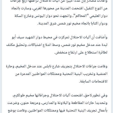
وأفادت مصادر بأنَّ عددا كبيرا من آليات الاحتلال ترافقها أربع جرافات
من النوع الثقيل، اقتحمت المدينة من محورها الغربي، وسارت باتجاه
دوار العليمي "المحاكم"، واتجهت نحو دوار اليونس وشارع السكة
ودوار اكتابا باتجاه مخيم نور شمس شرق المدينة.
وأضافت أن آليات الاحتلال تمركزت في محيط دوار الشهيد سيف أبو
لبدة عند مدخل مخيم نور شمس، وسط اندلاع اشتباكات، وتحليق مكثف
لطائرة استطلاع على ارتفاع منخفض.
وقامت جرافات الاحتلال بتجريف شارع نابلس عند مدخل المخيم، وحارة
المنشية وتخريب البنية التحتية وممتلكات المواطنين المدمرة من
الاقتحامات السابقة.
وفي تطور لاحق، اقتحمت آليات الاحتلال وجرافاتها مخيم طولكرم،
وتحديدا حارات المقاطعة والبلاونة والمدارس، ومربعة حنون، وشرعت
بأعمال تجريف البنية التحتية فيها وممتلكات المواطنين، وقامت بوضع