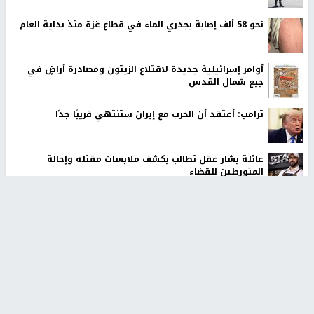
نحو 58 ألف إصابة بجدري الماء في قطاع غزة منذ بداية العام
أوامر إسرائيلية جديدة لاقتلاع الزيتون ومصادرة أراضٍ في
جبع شمال القدس
ترامب: أعتقد أن الحرب مع إيران ستنتهي قريبًا جدًا
عائلة بشار عقل تطالب بكشف ملابسات مقتله وإحالة
المتورطين للقضاء
الاحتلال يخطر باقتلاع أشجار من 310 دونمات والاستيلاء على
3.5 دونم جنوب جنين
أخبار جامعة النجاح