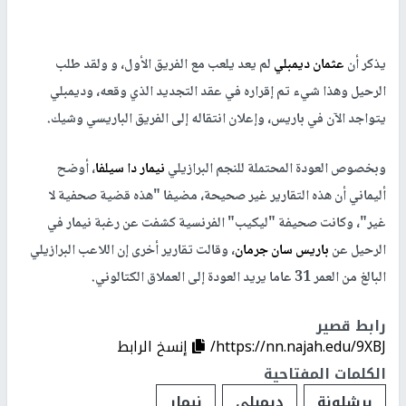
يذكر أن
عثمان ديمبلي
لم يعد يلعب مع الفريق الأول، و ولقد طلب
الرحيل وهذا شيء تم إقراره في عقد التجديد الذي وقعه، وديمبلي
يتواجد الآن في باريس، وإعلان انتقاله إلى الفريق الباريسي وشيك.
وبخصوص العودة المحتملة للنجم البرازيلي
نيمار دا سيلفا
، أوضح
أليماني أن هذه التقارير غير صحيحة، مضيفا "هذه قضية صحفية لا
غير"، وكانت صحيفة "ليكيب" الفرنسية كشفت عن رغبة نيمار في
الرحيل عن
باريس سان جرمان
، وقالت تقارير أخرى إن اللاعب البرازيلي
البالغ من العمر 31 عاما يريد العودة إلى العملاق الكتالوني.
رابط قصير
https://nn.najah.edu/9XBJ/
إنسخ الرابط
الكلمات المفتاحية
برشلونة
ديمبلي
نيمار