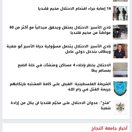
16 إصابة جراء اقتحام الاحتلال مخيم قلنديا
نادي الأسير: الاحتلال يعتقل ويحقق ميدانياً مع أكثر من 60
مواطناً من مخيم قلنديا
نادي الأسير: الاحتلال يتحمل مسؤولية حياة الأسير أبو صفية
ويطالب بتدخل دولي عاجل
الاحتلال يخطر بإخلاء 4 مساكن ومنشآت في خلة الضبع
بمسافر يطا
الشرطة الفلسطينية: القبض على كافة المشتبه بارتكابهم
جريمة القتل في رام الله
"فتح": عدوان الاحتلال على مخيّم قلنديا لن ينال من إرادة
شعبنا
أخبار جامعة النجاح