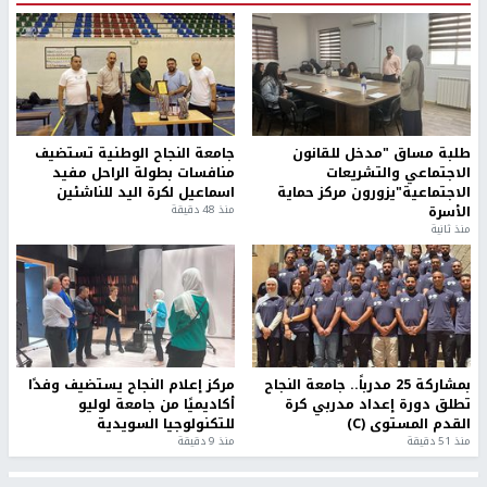
طلبة مساق "مدخل للقانون
جامعة النجاح الوطنية تستضيف
الاجتماعي والتشريعات
منافسات بطولة الراحل مفيد
الاجتماعية"يزورون مركز حماية
اسماعيل لكرة اليد للناشئين
الأسرة
منذ 48 دقيقة
منذ ثانية
بمشاركة 25 مدرباً.. جامعة النجاح
مركز إعلام النجاح يستضيف وفدًا
تطلق دورة إعداد مدربي كرة
أكاديميًا من جامعة لوليو
القدم المستوى (C)
للتكنولوجيا السويدية
منذ 51 دقيقة
منذ 9 دقيقة