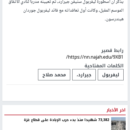
يذكر أن أسطورة ليفربول ستيفن جيرارد، تم تعيينه مدربا لنادي الاتفاق
الموسم المقبل، وكانت أول تعاقداته مع قائد ليفربول جوردان
هيندرسون
.
رابط قصير
https://nn.najah.edu/9XB1/
الكلمات المفتاحية
ليفربول
جيرارد،
محمد صلاح
اخر الأخبار
73,382 شهيدا منذ بدء حرب الإبادة على قطاع غزة