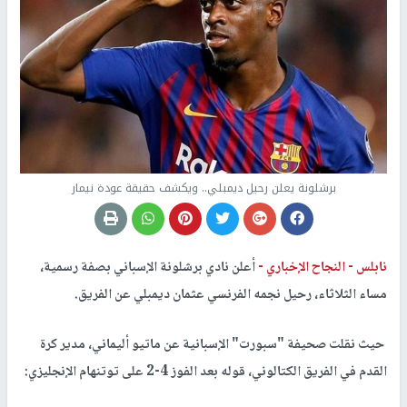
برشلونة يعلن رحيل ديمبلي.. ويكشف حقيقة عودة نيمار
نابلس -
النجاح الإخباري -
أعلن نادي برشلونة الإسباني بصفة رسمية،
مساء الثلاثاء، رحيل نجمه الفرنسي عثمان ديمبلي عن الفريق.
حيث نقلت صحيفة "سبورت" الإسبانية عن ماتيو أليماني، مدير كرة
القدم في الفريق الكتالوني، قوله بعد الفوز 4-2 على توتنهام الإنجليزي: