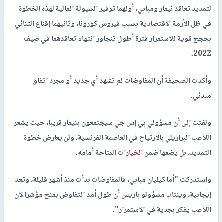
لتمديد تعاقد نيمار ومبابي، أولهما توفير السيولة المالية لهذه الخطوة
في ظل الأزمة الاقتصادية بسبب فيروس كورونا، وثانيهما إقناع الثنائي
بحجج قوية للاستمرار فترة أطول تتجاوز انتهاء تعاقدهما في صيف
2022.
وأكدت الصحيفة أن المفاوضات لم تشهد أي جديد أو مجرد اتفاق
مبدئي.
ولفتت إلى أن مسؤولي بي إس جي سيجتمعون بنيمار قريبا، حيث يشعر
اللاعب البرازيلي بالارتياح في العاصمة الفرنسية، ولن يعارض خطوة
التمديد، بل يضعها ضمن
الخيار
ات المتاحة أمامه.
واستدركت "أما كيليان مبابي، فالمفاوضات بدأت منذ أشهر قليلة، وتعد
إيجابية، وينتاب مسؤولو باريس أن طول أمد التفاوض يمنح مؤشرا لأن
اللاعب يفكر بجدية في الاستمرار".