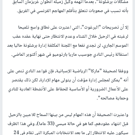
مشكلات برشلونة"، بعدما اتهمه وكيل زميله أنطوان غريزمان السابق
بأنه تسبب في صعوبات تتعلق بتأقلم المهاجم الفرنسي في الفريق.
إلا أن تصريحات "البرغوث"، التي اعتبرت على نطاق واسع تلميحا
لرغبته في الرحيل خلال الشتاء وعدم الانتظار حتى نهاية عقده عقب
الموسم الجاري، لن تجدي نفعا مع اللجنة المكلفة إدارة برشلونة حاليا بعد
استقالة رئيس النادي جوسيب ماريا بارتوميو في شهر أكتوبر الماضي.
ووفقا لصحيفة "ماركا" الرياضية الإسبانية، فإن قواعد النادي تنص على
أنه "يمكن لمجلس إدارة مؤقت أن يتولى مهام الإدارة، لكن ذلك يقتصر
على الأعمال الضرورية أو الأساسية للحفاظ على الأنشطة العادية للنادي
وحماية مصالحه".
واعتبرت الصحيفة أن هذه المهام ليس من بينها السماح للاعبين بالرحيل
قبل انتهاء عقودهم، كما هو في حالة ميسي (33 عاما)، وفي هذا الظرف
سيكون عليه الانتظار إلى ما بعد الانتخابات المبكرة التي تقام في 24