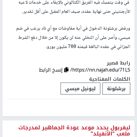
في وقت يتمسك فيه الفريق الكتالوني بالإبقاء على خدمات لاعبه
الأرجنتيني حتى نهاية عقده، صيف العام المقبل على أقل تقدير.
ورفض برشلونة الدخول في أية مفاوضات مع أي ناد يرغب في ضم
ميسي، وأصر على أن التخلي عنه لن يكون إلا من خلال دفع الشرط
الجزائي في عقده البالغة قيمته 700 مليون يورو.
رابط قصير
https://nn.najah.edu/71LS/
إنسخ الرابط
الكلمات المفتاحية
برشلونة
ليونيل ميسي
ليفربول يحدد موعد عودة الجماهير لمدرجات
ملعب "الآنفيلد"