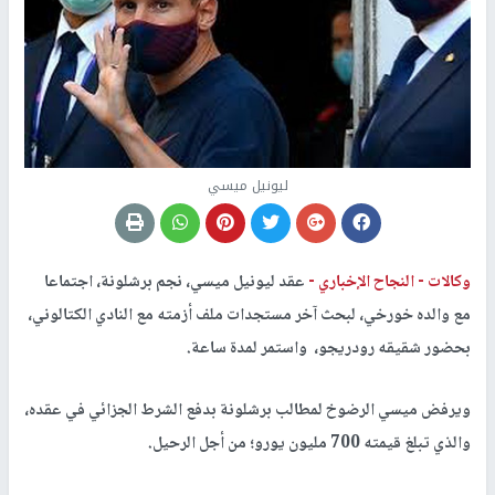
ليونيل ميسي
وكالات -
النجاح الإخباري -
عقد ليونيل ميسي، نجم برشلونة، اجتماعا
مع والده خورخي، لبحث آخر مستجدات ملف أزمته مع النادي الكتالوني،
بحضور شقيقه رودريجو، واستمر لمدة ساعة.
ويرفض ميسي الرضوخ لمطالب برشلونة بدفع الشرط الجزائي في عقده،
والذي تبلغ قيمته 700 مليون يورو؛ من أجل الرحيل.