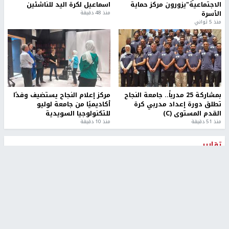
الاجتماعية"يزورون مركز حماية
اسماعيل لكرة اليد للناشئين
الأسرة
منذ 48 دقيقة
منذ 5 ثواني
بمشاركة 25 مدرباً.. جامعة النجاح
مركز إعلام النجاح يستضيف وفدًا
تطلق دورة إعداد مدربي كرة
أكاديميًا من جامعة لوليو
القدم المستوى (C)
للتكنولوجيا السويدية
منذ 51 دقيقة
منذ 10 دقيقة
تقارير
" قانون درومي".. بين حق الدفاع عن النفس وواقع
الفلسطينيين تحت الاحتلال
6 أيام، 17 ساعة ago
تقارير
شهداء بينهم أطفال في غزة.. والاحتلال يصعّد
غاراته ويمنح السكان دقائق للإخلاء
2 أسبوعين ago