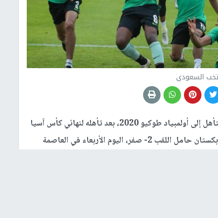
تخب السعودي
ضمن المنتخب السعودي بطاقة التأهل إلى أولمبياد طوكيو 2020، بعد تأهله لنهائي كأس آسيا
تحت 23 عاما في كرة القدم، بفوزه المتأخر على أوزبكستان حامل اللقب 2- صفر، اليوم الأربعاء في العاصمة
كرة منه إلى الشباك عقب تسديدة قوية من ناصر العمران