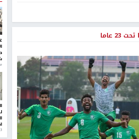
2 عاما
غ
ا
ط
ش
منذ 6
ا
ل
ا
ا
3 أيام، 23 ساعة ago