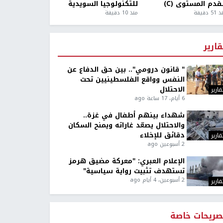
قدم المستوى (C)
للتكنولوجيا السويدية
5 دقيقة
منذ 10 دقيقة
قارير
" قانون درومي".. بين حق الدفاع عن
النفس وواقع الفلسطينيين تحت
الاحتلال
قارير
6 أيام، 17 ساعة ago
شهداء بينهم أطفال في غزة..
والاحتلال يصعّد غاراته ويمنح السكان
دقائق للإخلاء
قارير
2 أسبوعين ago
الإعلام العبري: "معركة مضيق هرمز
تستهدف تثبيت رواية سياسية"
2 أسبوعين، 4 أيام ago
قارير
صريحات خاصة