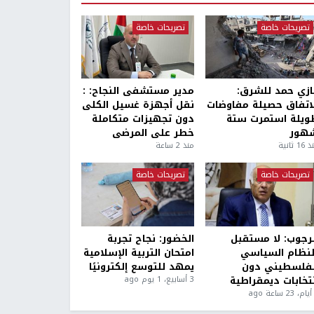
تصريحات خاصة
تصريحات خاصة
ازي حمد للشرق:
مدير مستشفى النجاح: :
لاتفاق حصيلة مفاوضات
نقل أجهزة غسيل الكلى
ويلة استمرت ستة
دون تجهيزات متكاملة
هور
خطر على المرضى
1 ثانية
منذ 2 ساعة
تصريحات خاصة
تصريحات خاصة
لرجوب: لا مستقبل
الخضور: نجاح تجربة
لنظام السياسي
امتحان التربية الإسلامية
لفلسطيني دون
يمهد للتوسع إلكترونيًا
نتخابات ديمقراطية
3 أسابيع، 1 يوم ago