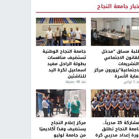
خبار جامعة النجاح
لبة مساق "مدخل
جامعة النجاح الوطنية
لقانون الاجتماعي
تستضيف منافسات
التشريعات
بطولة الراحل مفيد
لاجتماعية"يزورون مركز
اسماعيل لكرة اليد
ماية الأسرة
للناشئين
5 ثواني
منذ 48 دقيقة
بمشاركة 25 مدرباً..
مركز إعلام النجاح
امعة النجاح تطلق
يستضيف وفدًا أكاديميًا
ورة إعداد مدربي كرة
من جامعة لوليو