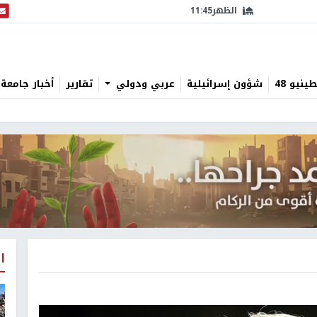
الظهر
11:45
البث
نيو 48
شؤون إسرائيلية
عربي ودولي
تقارير
أخبار جامعة 
ا