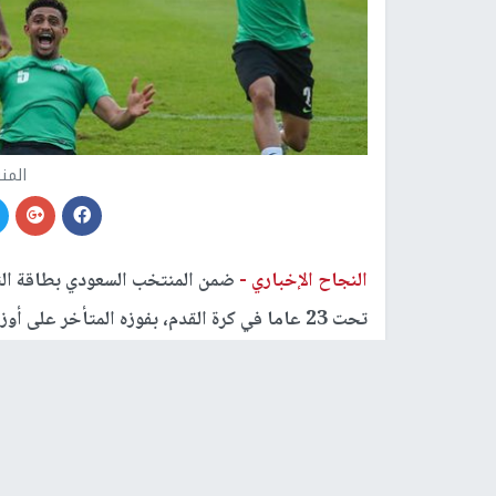
المن
النجاح الإخباري -
التايلندية بانكوك.
وسجل هدفي الفوز عبد الله الحمدان بعدما ارتدت ال
(87)، ثم عبد الرحمن الغريب من تسديدة بعيدة جدا في المرمى الخالي من حارسه المتقدم (90+5).