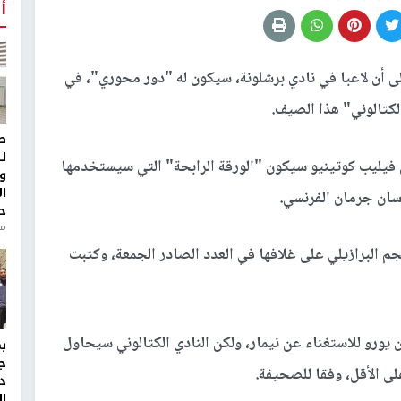
أ
لى أن لاعبا في نادي برشلونة، سيكون له "دور محوري"، في
لكتالوني" هذا الصيف.
ط
ل
لي فيليب كوتينيو سيكون "الورقة الرابحة" التي سيستخدمها
و
ا
سان جرمان الفرنسي.
ح
منذ 
البرازيلي على غلافها في العدد الصادر الجمعة، وكتبت
حيفة إن النادي الباريسي طلب 300 مليون يورو للاستغناء عن نيمار، ولكن النادي الكتالوني سيحاول
ج
لى الأقل، وفقا للصحيفة.
د
ال