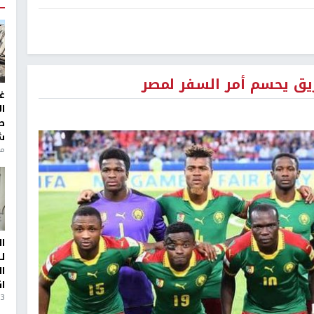
فريق يحسم أمر السفر لمصر
غ
ا
ط
ش
منذ 6
ا
ل
ا
ا
3 أيام، 23 ساعة ago