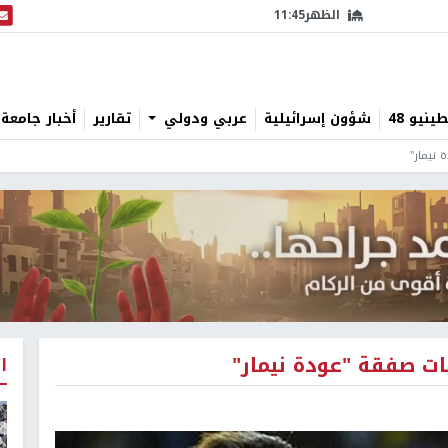
الظهر
11:45
البث
نيو 48
شؤون إسرائيلية
عربي ودولي
تقارير
أخبار جامعة 
 نيمار"
ات صفقة "عودة نيمار"
ا