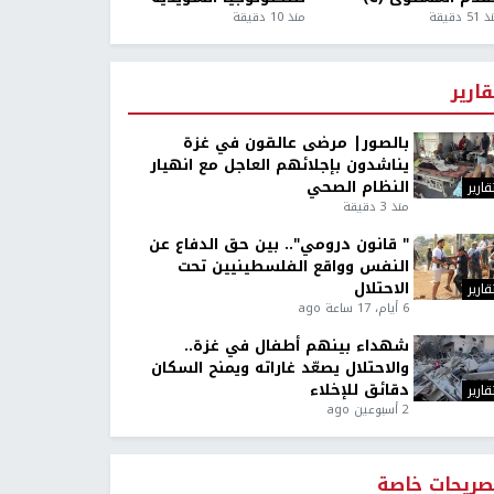
5 دقيقة
منذ 10 دقيقة
قارير
بالصور| مرضى عالقون في غزة
يناشدون بإجلائهم العاجل مع انهيار
النظام الصحي
قارير
منذ 3 دقيقة
" قانون درومي".. بين حق الدفاع عن
النفس وواقع الفلسطينيين تحت
الاحتلال
قارير
6 أيام، 17 ساعة ago
شهداء بينهم أطفال في غزة..
والاحتلال يصعّد غاراته ويمنح السكان
دقائق للإخلاء
قارير
2 أسبوعين ago
صريحات خاصة