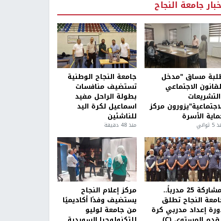
خبار جامعة النجاح
لبة مساق "مدخل
جامعة النجاح الوطنية
لقانون الاجتماعي
تستضيف منافسات
التشريعات
بطولة الراحل مفيد
لاجتماعية"يزورون مركز
اسماعيل لكرة اليد
ماية الأسرة
للناشئين
5 ثواني
منذ 48 دقيقة
بمشاركة 25 مدرباً..
مركز إعلام النجاح
امعة النجاح تطلق
يستضيف وفدًا أكاديميًا
ورة إعداد مدربي كرة
من جامعة لوليو
قدم المستوى (C)
للتكنولوجيا السويدية