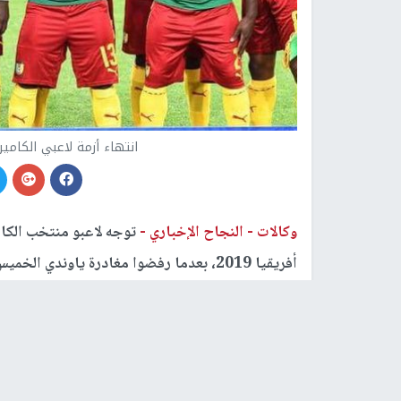
انتهاء أزمة لاعبي الكامي
وكالات -
النجاح الإخباري -
توجه لاعبو منتخب الكا
أفريقيا 2019، بعدما رفضوا مغادرة ياوندي الخميس الماضي، لخلاف يتعلق بمكافآتهم المالية.
وكتب وزير الرياضة الكاميروني، نارسيس مويل عبر
غير المروضة"، مرفقا ذلك بصور للاعبين في مطار ال