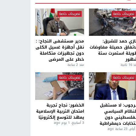
تصريحات خاصة
تصريحات خاصة
ازي حمد للشرق:
مدير مستشفى النجاح: :
لاتفاق حصيلة مفاوضات
نقل أجهزة غسيل الكلى
ويلة استمرت ستة
دون تجهيزات متكاملة
هور
خطر على المرضى
1 ثانية
منذ 2 ساعة
تصريحات خاصة
تصريحات خاصة
لرجوب: لا مستقبل
الخضور: نجاح تجربة
لنظام السياسي
امتحان التربية الإسلامية
لفلسطيني دون
يمهد للتوسع إلكترونيًا
نتخابات ديمقراطية
3 أسابيع، 1 يوم ago