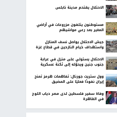
الاحتلال يقتحم مدينة نابلس
مستوطنون يتلفون مزروعات في أراضي
المغير بعد رعي مواشيهم
جيش الاحتلال يواصل نسف المنازل
واستهداف خيام النازحين في قطاع غزة
الاحتلال يستولي على منزل في عرابة
جنوب جنين ويحوّله إلى ثكنة عسكرية
وول ستريت جورنال: تفاهمات هرمز تمنح
إيران نفوذًا فعليًا على المضيق
وفاة سفير فلسطين لدى مصر دياب اللوح
في القاهرة