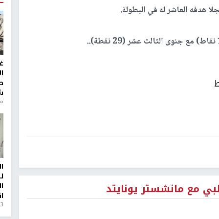
غ
ا
ط
ط
ش
منذ 6
ا
ل
بي مع مانشستر يونايتد
ا
ا
3 أيام، 23 ساعة ago