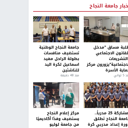
خبار جامعة النجاح
لبة مساق "مدخل
جامعة النجاح الوطنية
لقانون الاجتماعي
تستضيف منافسات
التشريعات
بطولة الراحل مفيد
لاجتماعية"يزورون مركز
اسماعيل لكرة اليد
ماية الأسرة
للناشئين
5 ثواني
منذ 48 دقيقة
بمشاركة 25 مدرباً..
مركز إعلام النجاح
امعة النجاح تطلق
يستضيف وفدًا أكاديميًا
ورة إعداد مدربي كرة
من جامعة لوليو