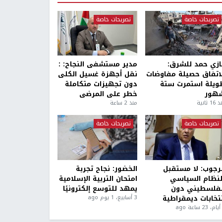
تصريحات خاصة
تصريحات خاصة
ازي حمد للشرق:
مدير مستشفى النجاح: :
لاتفاق حصيلة مفاوضات
نقل أجهزة غسيل الكلى
ويلة استمرت ستة
دون تجهيزات متكاملة
هور
خطر على المرضى
1 ثانية
منذ 2 ساعة
تصريحات خاصة
تصريحات خاصة
لرجوب: لا مستقبل
الخضور: نجاح تجربة
لنظام السياسي
امتحان التربية الإسلامية
لفلسطيني دون
يمهد للتوسع إلكترونيًا
نتخابات ديمقراطية
3 أسابيع، 1 يوم ago