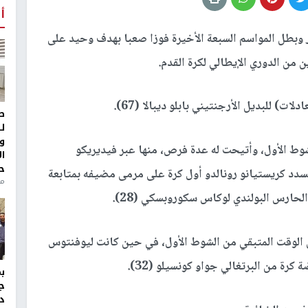
أ
بطل المواسم السبعة الأخيرة فوزا صعبا بهدف وحيد على
 من الدوري الإيطالي لكرة القدم.
ط
ل
و
وط الأول، وأتيحت له عدة فرص، منها عبر فيديريكو
ا
ح
 ونيكولا سانسوني (11)، قبل أن يسدد كريستيانو رونالدو أول كرة على مرمى مضيفه بمتابعة
منذ 
حارس البولندي لوكاس سكوروبسكي (28).
 الوقت المتبقي من الشوط الأول، في حين كانت ليوفنتوس
رة من البرتغالي جواو كونسيلو (32).
ج
د