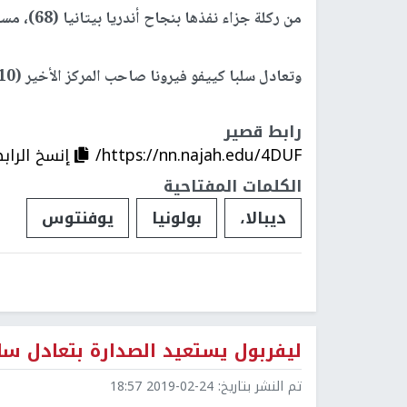
من ركلة جزاء نفذها بنجاح أندريا بيتانيا (68)، مسجلا هدفه العاشر له في البطولة.
وتعادل سلبا كييفو فيرونا صاحب المركز الأخير (10 نقاط) مع جنوى الثالث عشر (29 نقطة)..
رابط قصير
https://nn.najah.edu/4DUF/
إنسخ الراب
الكلمات المفتاحية
ديبالا،
بولونيا
يوفنتوس
ليفربول يستعيد الصدارة بتعادل سل
تم النشر بتاريخ:
2019-02-24 18:57