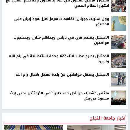
بالصور| مرضى عالقون في غزة يناشدون بإجلائهم العاجل مع
انهيار النظام الصحي
وول ستريت جورنال: تفاهمات هرمز تعزز نفوذ إيران على
المضيق
الاحتلال يقتحم قرى في نابلس ويداهم منازل ويستجوب
مواطنين
الاحتلال يطرح عطاءً لبناء 627 وحدة استيطانية في رام الله
والبيرة
الاحتلال يعتقل مواطنين من بلدة سنجل شمال رام الله
ملتقى "شعراء من أجل فلسطين" في الأرجنتين يحيي إرث
محمود درويش
أخبار جامعة النجاح