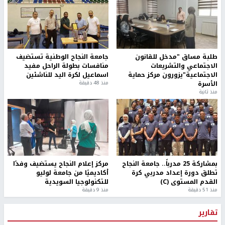
طلبة مساق "مدخل للقانون
جامعة النجاح الوطنية تستضيف
الاجتماعي والتشريعات
منافسات بطولة الراحل مفيد
الاجتماعية"يزورون مركز حماية
اسماعيل لكرة اليد للناشئين
الأسرة
منذ 48 دقيقة
منذ ثانية
بمشاركة 25 مدرباً.. جامعة النجاح
مركز إعلام النجاح يستضيف وفدًا
تطلق دورة إعداد مدربي كرة
أكاديميًا من جامعة لوليو
القدم المستوى (C)
للتكنولوجيا السويدية
منذ 51 دقيقة
منذ 9 دقيقة
تقارير