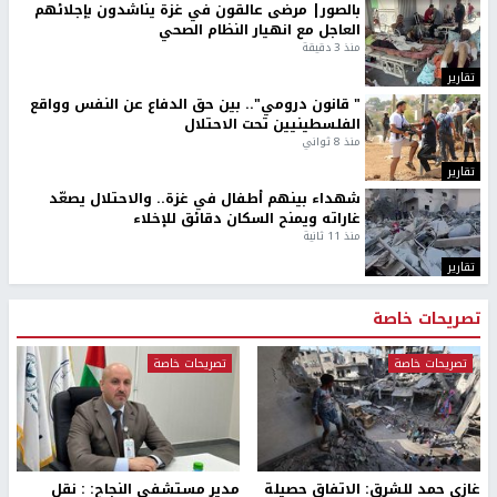
بالصور| مرضى عالقون في غزة يناشدون بإجلائهم
العاجل مع انهيار النظام الصحي
منذ 3 دقيقة
تقارير
" قانون درومي".. بين حق الدفاع عن النفس وواقع
الفلسطينيين تحت الاحتلال
منذ 8 ثواني
تقارير
شهداء بينهم أطفال في غزة.. والاحتلال يصعّد
غاراته ويمنح السكان دقائق للإخلاء
منذ 11 ثانية
تقارير
تصريحات خاصة
تصريحات خاصة
تصريحات خاصة
غازي حمد للشرق: الاتفاق حصيلة
مدير مستشفى النجاح: : نقل