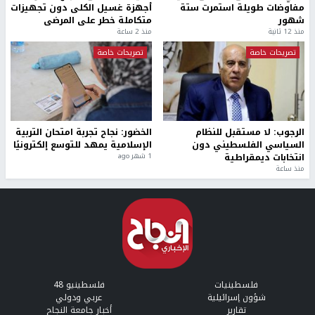
مفاوضات طويلة استمرت ستة
أجهزة غسيل الكلى دون تجهيزات
شهور
متكاملة خطر على المرضى
منذ 12 ثانية
منذ 2 ساعة
تصريحات خاصة
تصريحات خاصة
الرجوب: لا مستقبل للنظام
الخضور: نجاح تجربة امتحان التربية
السياسي الفلسطيني دون
الإسلامية يمهد للتوسع إلكترونيًا
انتخابات ديمقراطية
1 شهر ago
منذ ساعة
فلسطينيات
فلسطينيو 48
شؤون إسرائيلية
عربي ودولي
تقارير
أخبار جامعة النجاح