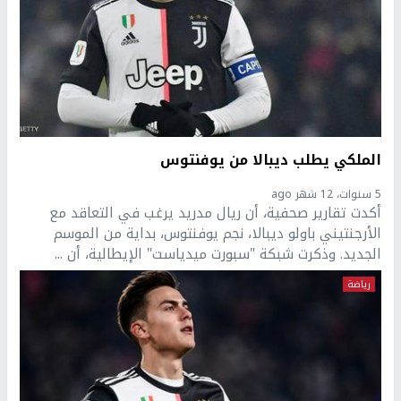
الملكي يطلب ديبالا من يوفنتوس
5 سنوات، 12 شهر ago
أكدت تقارير صحفية، أن ريال مدريد يرغب في التعاقد مع
الأرجنتيني باولو ديبالا، نجم يوفنتوس، بداية من الموسم
الجديد. وذكرت شبكة "سبورت ميدياست" الإيطالية، أن ...
رياضة