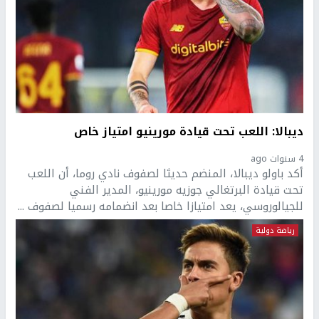
ديبالا: اللعب تحت قيادة مورينيو امتياز خاص
4 سنوات ago
أكد باولو ديبالا، المنضم حديثا لصفوف نادي روما، أن اللعب
تحت قيادة البرتغالي جوزيه مورينيو، المدير الفني
للجيالوروسي، يعد امتيازا خاصا بعد انضمامه رسميا لصفوف ...
رياضة دولية