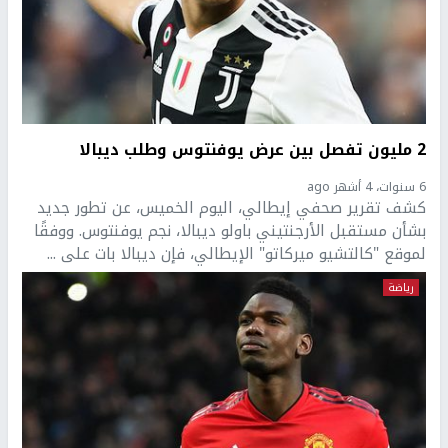
2 مليون تفصل بين عرض يوفنتوس وطلب ديبالا
6 سنوات، 4 أشهر ago
كشف تقرير صحفي إيطالي، اليوم الخميس، عن تطور جديد
بشأن مستقبل الأرجنتيني باولو ديبالا، نجم يوفنتوس. ووفقًا
لموقع "كالتشيو ميركاتو" الإيطالي، فإن ديبالا بات على ...
رياضة