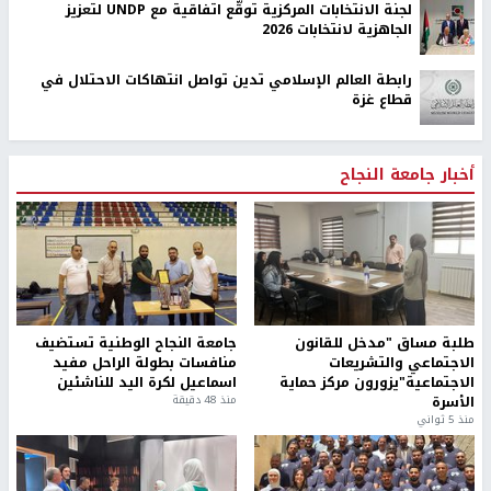
لجنة الانتخابات المركزية توقّع اتفاقية مع UNDP لتعزيز
الجاهزية لانتخابات 2026
رابطة العالم الإسلامي تدين تواصل انتهاكات الاحتلال في
قطاع غزة
أخبار جامعة النجاح
طلبة مساق "مدخل للقانون
جامعة النجاح الوطنية تستضيف
الاجتماعي والتشريعات
منافسات بطولة الراحل مفيد
الاجتماعية"يزورون مركز حماية
اسماعيل لكرة اليد للناشئين
الأسرة
منذ 48 دقيقة
منذ 5 ثواني