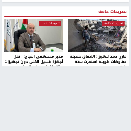
تصريحات خاصة
تصريحات خاصة
تصريحات خاصة
غازي حمد للشرق: الاتفاق حصيلة
مدير مستشفى النجاح: : نقل
مفاوضات طويلة استمرت ستة
أجهزة غسيل الكلى دون تجهيزات
شهور
متكاملة خطر على المرضى
منذ 16 ثانية
منذ 2 ساعة
تصريحات خاصة
تصريحات خاصة
الرجوب: لا مستقبل للنظام
الخضور: نجاح تجربة امتحان التربية
السياسي الفلسطيني دون
الإسلامية يمهد للتوسع إلكترونيًا
انتخابات ديمقراطية
3 أسابيع، 1 يوم ago
3 أيام، 23 ساعة ago