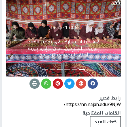
Image 1 of 6.
Previous
التالي
فلسطينيات يشاركن في تحضير الكعك
لتوزيعه للمحتاجين، ضمن مبادرة خيرية
أطلقها تجمع مبادري رفح.
رابط قصير
https://nn.najah.edu/9NJW/
الكلمات المفتاحية
كعك العيد