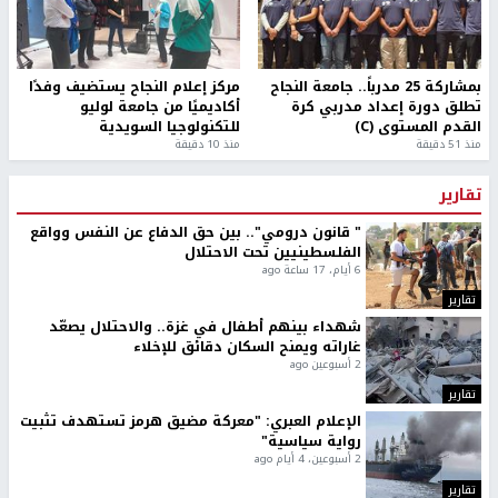
بمشاركة 25 مدرباً.. جامعة النجاح
مركز إعلام النجاح يستضيف وفدًا
تطلق دورة إعداد مدربي كرة
أكاديميًا من جامعة لوليو
القدم المستوى (C)
للتكنولوجيا السويدية
منذ 51 دقيقة
منذ 10 دقيقة
تقارير
" قانون درومي".. بين حق الدفاع عن النفس وواقع
الفلسطينيين تحت الاحتلال
6 أيام، 17 ساعة ago
تقارير
شهداء بينهم أطفال في غزة.. والاحتلال يصعّد
غاراته ويمنح السكان دقائق للإخلاء
2 أسبوعين ago
تقارير
الإعلام العبري: "معركة مضيق هرمز تستهدف تثبيت
رواية سياسية"
2 أسبوعين، 4 أيام ago
تقارير