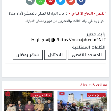
القدس -
النجاح الإخباري -
الرحاب المباركة تمتلئ بالمصلّين لأداء صلاة
التراويح في ليلة الثالث والعشرين من شهر رمضان المبارك
رابط قصير
https://nn.najah.edu/9NLF/
إنسخ الرابط
الكلمات المفتاحية
المسجد الأقصى
الاحتلال
شهر رمضان
مقالات ذات صلة
رمضان والناس
أحداث في صورة