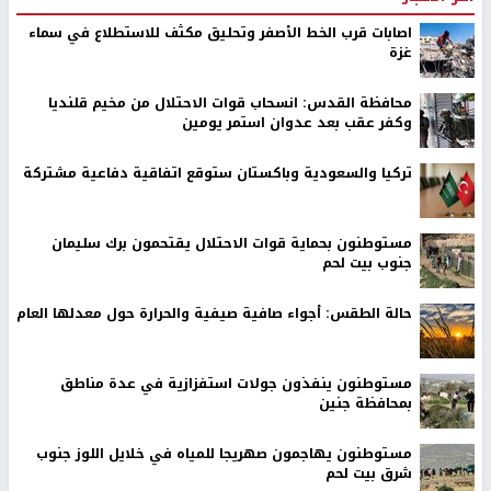
اصابات قرب الخط الأصفر وتحليق مكثف للاستطلاع في سماء
غزة
محافظة القدس: انسحاب قوات الاحتلال من مخيم قلنديا
وكفر عقب بعد عدوان استمر يومين
تركيا والسعودية وباكستان ستوقع اتفاقية دفاعية مشتركة
مستوطنون بحماية قوات الاحتلال يقتحمون برك سليمان
جنوب بيت لحم
حالة الطقس: أجواء صافية صيفية والحرارة حول معدلها العام
مستوطنون ينفذون جولات استفزازية في عدة مناطق
بمحافظة جنين
مستوطنون يهاجمون صهريجا للمياه في خلايل اللوز جنوب
شرق بيت لحم