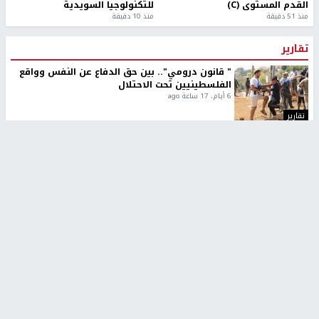
القدم المستوى (C)
للتكنولوجيا السويدية
منذ 51 دقيقة
منذ 10 دقيقة
تقارير
" قانون درومي".. بين حق الدفاع عن النفس وواقع
الفلسطينيين تحت الاحتلال
6 أيام، 17 ساعة ago
تقارير
شهداء بينهم أطفال في غزة.. والاحتلال يصعّد
غاراته ويمنح السكان دقائق للإخلاء
2 أسبوعين ago
تقارير
الإعلام العبري: "معركة مضيق هرمز تستهدف تثبيت
رواية سياسية"
2 أسبوعين، 4 أيام ago
تقارير
تصريحات خاصة
تصريحات خاصة
تصريحات خاصة