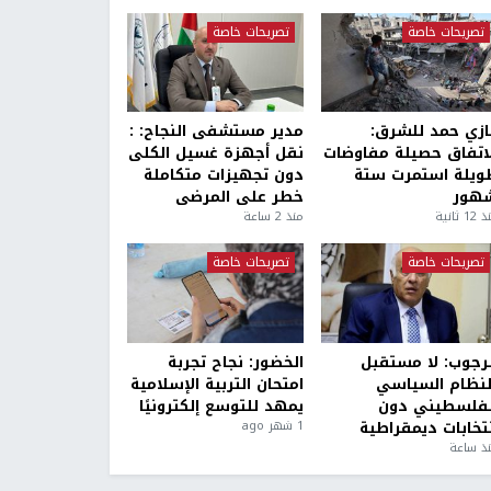
تصريحات خاصة
تصريحات خاصة
ازي حمد للشرق:
مدير مستشفى النجاح: :
لاتفاق حصيلة مفاوضات
نقل أجهزة غسيل الكلى
ويلة استمرت ستة
دون تجهيزات متكاملة
هور
خطر على المرضى
1 ثانية
منذ 2 ساعة
تصريحات خاصة
تصريحات خاصة
لرجوب: لا مستقبل
الخضور: نجاح تجربة
لنظام السياسي
امتحان التربية الإسلامية
لفلسطيني دون
يمهد للتوسع إلكترونيًا
نتخابات ديمقراطية
1 شهر ago
ذ ساعة