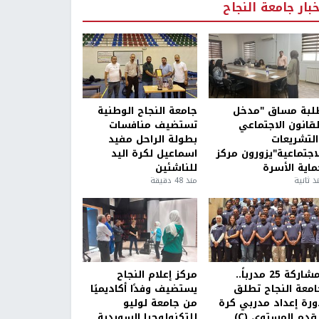
خبار جامعة النجاح
لبة مساق "مدخل
جامعة النجاح الوطنية
لقانون الاجتماعي
تستضيف منافسات
التشريعات
بطولة الراحل مفيد
لاجتماعية"يزورون مركز
اسماعيل لكرة اليد
ماية الأسرة
للناشئين
ذ ثانية
منذ 48 دقيقة
بمشاركة 25 مدرباً..
مركز إعلام النجاح
امعة النجاح تطلق
يستضيف وفدًا أكاديميًا
ورة إعداد مدربي كرة
من جامعة لوليو
قدم المستوى (C)
للتكنولوجيا السويدية