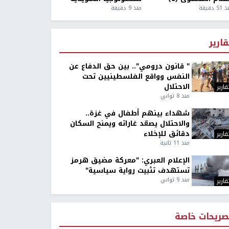
5 دقيقة
منذ 9 دقيقة
قارير
" قانون درومي".. بين حق الدفاع عن
النفس وواقع الفلسطينيين تحت
الاحتلال
قارير
منذ 8 ثواني
شهداء بينهم أطفال في غزة..
والاحتلال يصعّد غاراته ويمنح السكان
دقائق للإخلاء
قارير
منذ 11 ثانية
الإعلام العبري: "معركة مضيق هرمز
تستهدف تثبيت رواية سياسية"
منذ 9 ثواني
قارير
صريحات خاصة