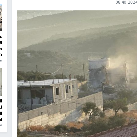
2024-1
غ
ا
ط
ش
منذ 2
ا
ل
ا
ا
من