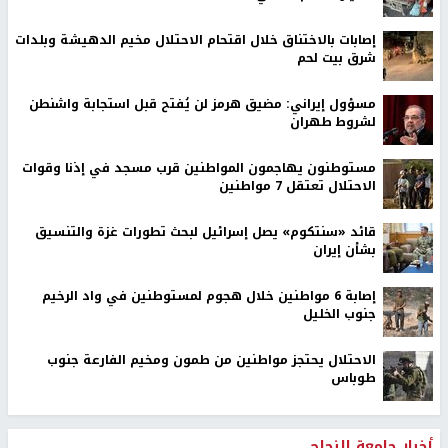
إصابات بالاختناق خلال اقتحام الاحتلال مخيم الدهيشة وبلدات
شرق بيت لحم
مسؤول إيراني: مضيق هرمز لن يُفتح قبل استجابة واشنطن
لشروط طهران
مستوطنون يهاجمون المواطنين قرب مسجد في إذنا وقوات
الاحتلال تعتقل 7 مواطنين
قائد «سنتكوم» يصل إسرائيل لبحث تطورات غزة والتنسيق
بشأن إيران
إصابة 6 مواطنين خلال هجوم لمستوطنين في واد الرخيم
جنوب الخليل
الاحتلال يحتجز مواطنين من طمون ومخيم الفارعة جنوب
طوباس
أخبار جامعة النجاح