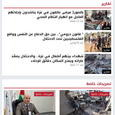
تقارير
بالصور| مرضى عالقون في غزة يناشدون بإجلائهم
العاجل مع انهيار النظام الصحي
منذ 3 دقيقة
تقارير
" قانون درومي".. بين حق الدفاع عن النفس وواقع
الفلسطينيين تحت الاحتلال
منذ 8 ثواني
تقارير
شهداء بينهم أطفال في غزة.. والاحتلال يصعّد
غاراته ويمنح السكان دقائق للإخلاء
منذ 11 ثانية
تقارير
تصريحات خاصة
تصريحات خاصة
تصريحات خاصة