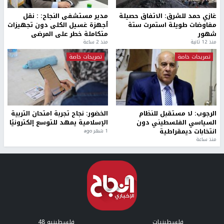
غازي حمد للشرق: الاتفاق حصيلة
مدير مستشفى النجاح: : نقل
مفاوضات طويلة استمرت ستة
أجهزة غسيل الكلى دون تجهيزات
شهور
متكاملة خطر على المرضى
منذ 12 ثانية
منذ 2 ساعة
تصريحات خاصة
تصريحات خاصة
الرجوب: لا مستقبل للنظام
الخضور: نجاح تجربة امتحان التربية
السياسي الفلسطيني دون
الإسلامية يمهد للتوسع إلكترونيًا
انتخابات ديمقراطية
1 شهر ago
منذ ساعة
فلسطينيات
فلسطينيو 48