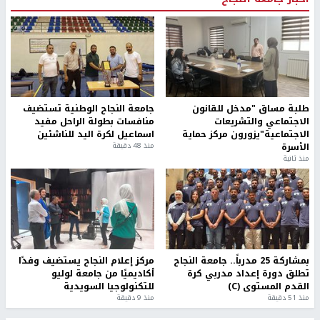
طلبة مساق "مدخل للقانون
جامعة النجاح الوطنية تستضيف
الاجتماعي والتشريعات
منافسات بطولة الراحل مفيد
الاجتماعية"يزورون مركز حماية
اسماعيل لكرة اليد للناشئين
الأسرة
منذ 48 دقيقة
منذ ثانية
بمشاركة 25 مدرباً.. جامعة النجاح
مركز إعلام النجاح يستضيف وفدًا
تطلق دورة إعداد مدربي كرة
أكاديميًا من جامعة لوليو
القدم المستوى (C)
للتكنولوجيا السويدية
منذ 51 دقيقة
منذ 9 دقيقة