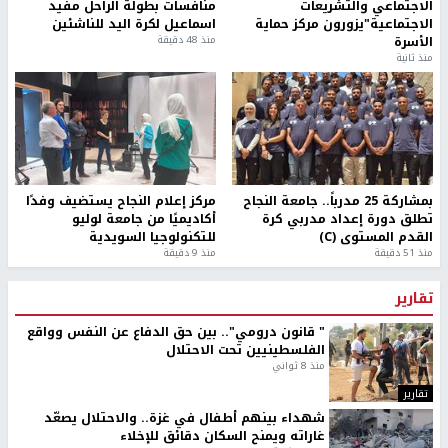
الاجتماعي والتشريعات
منافسات بطولة الراحل مفيد
الاجتماعية"يزورون مركز حماية
اسماعيل لكرة اليد للناشئين
الأسرة
منذ 48 دقيقة
منذ ثانية
بمشاركة 25 مدرباً.. جامعة النجاح
مركز إعلام النجاح يستضيف وفدًا
تطلق دورة إعداد مدربي كرة
أكاديميًا من جامعة لوليو
القدم المستوى (C)
للتكنولوجيا السويدية
منذ 51 دقيقة
منذ 9 دقيقة
تقارير
" قانون درومي".. بين حق الدفاع عن النفس وواقع
الفلسطينيين تحت الاحتلال
منذ 8 ثواني
تقارير
شهداء بينهم أطفال في غزة.. والاحتلال يصعّد
غاراته ويمنح السكان دقائق للإخلاء