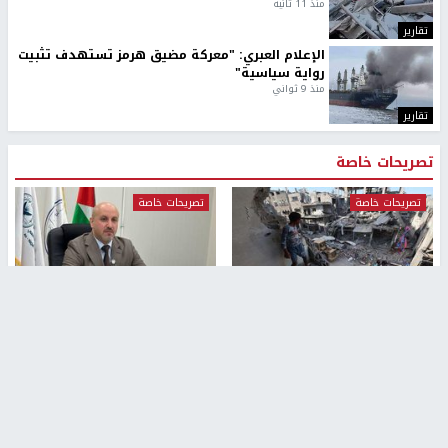
منذ 11 ثانية
تقارير
الإعلام العبري: "معركة مضيق هرمز تستهدف تثبيت
رواية سياسية"
منذ 9 ثواني
تقارير
تصريحات خاصة
تصريحات خاصة
تصريحات خاصة
غازي حمد للشرق: الاتفاق حصيلة
مدير مستشفى النجاح: : نقل
مفاوضات طويلة استمرت ستة
أجهزة غسيل الكلى دون تجهيزات
شهور
متكاملة خطر على المرضى
منذ 12 ثانية
منذ 2 ساعة
تصريحات خاصة
تصريحات خاصة