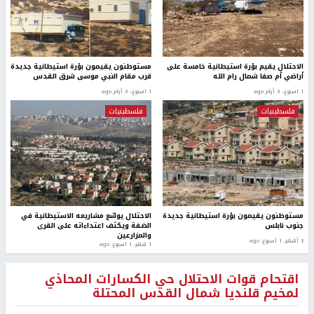
الاحتلال يقيم بؤرة استيطانية خامسة على
مستوطنون يقيمون بؤرة استيطانية جديدة
أراضي أم صفا شمال رام الله
قرب مقام النبي موسى شرق القدس
1 اسبوع.، 3 أيام ago
1 اسبوع.، 3 أيام ago
فلسطينيات
فلسطينيات
مستوطنون يقيمون بؤرة استيطانية جديدة
الاحتلال يوسّع مشاريعه الاستيطانية في
جنوب نابلس
الضفة ويكثف اعتداءاته على القرى
والمزارعين
3 أشهر، 1 اسبوع. ago
1 شهر، 1 اسبوع. ago
اقتحام قوات الاحتلال حي الكسارات المحاذي
لمخيم قلنديا شمال القدس المحتلة