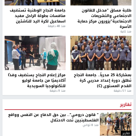
طلبة مساق "مدخل للقانون
جامعة النجاح الوطنية تستضيف
الاجتماعي والتشريعات
منافسات بطولة الراحل مفيد
الاجتماعية"يزورون مركز حماية
اسماعيل لكرة اليد للناشئين
الأسرة
منذ 48 دقيقة
منذ ثانية
بمشاركة 25 مدرباً.. جامعة النجاح
مركز إعلام النجاح يستضيف وفدًا
تطلق دورة إعداد مدربي كرة
أكاديميًا من جامعة لوليو
القدم المستوى (C)
للتكنولوجيا السويدية
منذ 51 دقيقة
منذ 9 دقيقة
تقارير
" قانون درومي".. بين حق الدفاع عن النفس وواقع
الفلسطينيين تحت الاحتلال
منذ 8 ثواني
تقارير