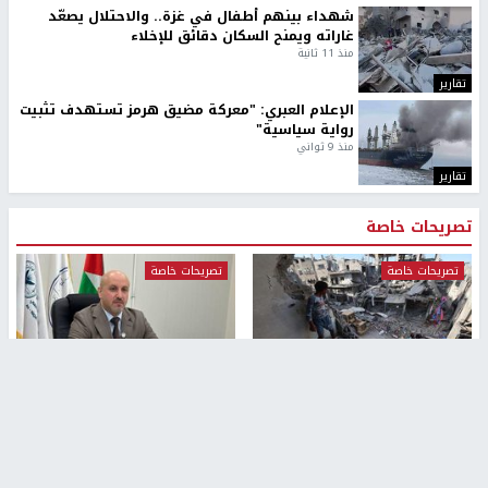
شهداء بينهم أطفال في غزة.. والاحتلال يصعّد
غاراته ويمنح السكان دقائق للإخلاء
منذ 11 ثانية
تقارير
الإعلام العبري: "معركة مضيق هرمز تستهدف تثبيت
رواية سياسية"
منذ 9 ثواني
تقارير
تصريحات خاصة
تصريحات خاصة
تصريحات خاصة
غازي حمد للشرق: الاتفاق حصيلة
مدير مستشفى النجاح: : نقل
مفاوضات طويلة استمرت ستة
أجهزة غسيل الكلى دون تجهيزات
شهور
متكاملة خطر على المرضى
منذ 12 ثانية
منذ 2 ساعة
تصريحات خاصة
تصريحات خاصة