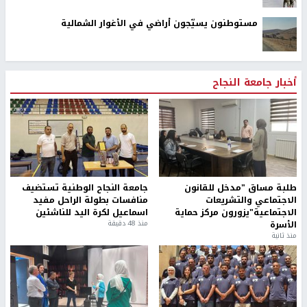
مستوطنون يسيّجون أراضي في الأغوار الشمالية
أخبار جامعة النجاح
طلبة مساق "مدخل للقانون
جامعة النجاح الوطنية تستضيف
الاجتماعي والتشريعات
منافسات بطولة الراحل مفيد
الاجتماعية"يزورون مركز حماية
اسماعيل لكرة اليد للناشئين
الأسرة
منذ 48 دقيقة
منذ ثانية