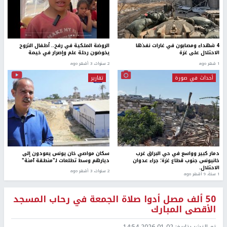
4 شهداء ومصابون في غارات نفذها
الروضة الملكية في رفح.. أطفال النزوح
الاحتلال على غزة
يخوضون رحلة علم وإصرار في خيمة
1 شهر ago
2 سنوات، 3 أشهر ago
أحداث في صورة
تقارير
دمار كبير وواسع في حي البراق غرب
سكان مواصي خان يونس يعودون إلى
خانيونس جنوب قطاع غزة؛ جراء عدوان
ديارهم وسط تطلعات لـ"منطقة آمنة"
الاحتلال.
2 سنوات، 3 أشهر ago
1 سنة، 9 أشهر ago
50 ألف مصل أدوا صلاة الجمعة في رحاب المسجد
الأقصى المبارك
تم النشر بتاريخ:
2026-01-02 14:54