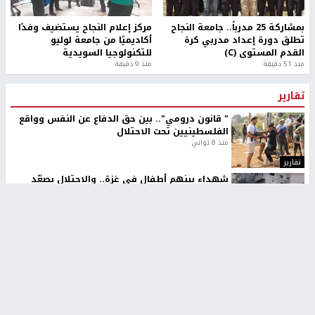
بمشاركة 25 مدرباً.. جامعة النجاح
مركز إعلام النجاح يستضيف وفدًا
تطلق دورة إعداد مدربي كرة
أكاديميًا من جامعة لوليو
القدم المستوى (C)
للتكنولوجيا السويدية
منذ 51 دقيقة
منذ 9 دقيقة
تقارير
" قانون درومي".. بين حق الدفاع عن النفس وواقع
الفلسطينيين تحت الاحتلال
منذ 8 ثواني
تقارير
شهداء بينهم أطفال في غزة.. والاحتلال يصعّد
غاراته ويمنح السكان دقائق للإخلاء
منذ 11 ثانية
تقارير
الإعلام العبري: "معركة مضيق هرمز تستهدف تثبيت
رواية سياسية"
منذ 9 ثواني
تقارير
تصريحات خاصة