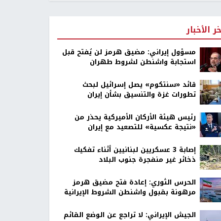
خر الأخبار
مسؤول إيراني: مضيق هرمز لن يُفتح قبل
استجابة واشنطن لشروط طهران
قائد «سنتكوم» يصل إسرائيل لبحث
تطورات غزة والتنسيق بشأن إيران
رئيس هيئة الأركان الأميركية يحذر من
«نتيجة عكسية» للتصعيد مع إيران
إصابة 3 عسكريين لبنانيين أثناء تفكيك
ذخائر غير منفجرة جنوب البلاد
الحرس الثوري: إعادة فتح مضيق هرمز
مرهونة بقبول واشنطن الشروط الإيرانية
الجيش الإيراني: لا تراجع عن الوضع القائم