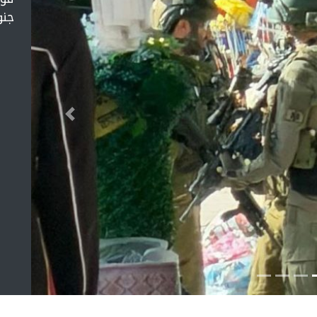
جنو
التالي