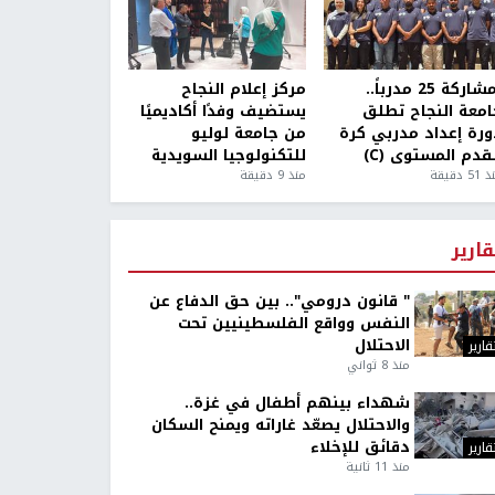
بمشاركة 25 مدرباً..
مركز إعلام النجاح
امعة النجاح تطلق
يستضيف وفدًا أكاديميًا
ورة إعداد مدربي كرة
من جامعة لوليو
قدم المستوى (C)
للتكنولوجيا السويدية
5 دقيقة
منذ 9 دقيقة
قارير
" قانون درومي".. بين حق الدفاع عن
النفس وواقع الفلسطينيين تحت
الاحتلال
قارير
منذ 8 ثواني
شهداء بينهم أطفال في غزة..
والاحتلال يصعّد غاراته ويمنح السكان
دقائق للإخلاء
قارير
منذ 11 ثانية