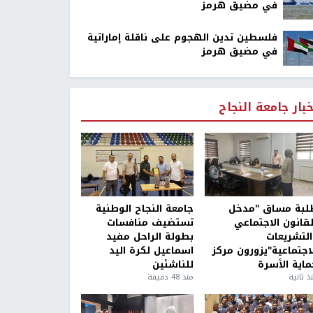
في مضيق هرمز
فلسطين تدين الهجوم على ناقلة إماراتية
في مضيق هرمز
خبار جامعة النجاح
لبة مساق "مدخل
جامعة النجاح الوطنية
لقانون الاجتماعي
تستضيف منافسات
التشريعات
بطولة الراحل مفيد
لاجتماعية"يزورون مركز
اسماعيل لكرة اليد
ماية الأسرة
للناشئين
ذ ثانية
منذ 48 دقيقة