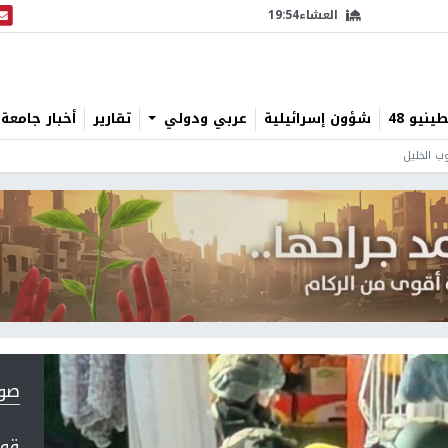
العشاء
19:54
البث
نيو 48
شؤون إسرائيلية
عربي ودولي
تقارير
أخبار جامعة 
ب الخليل
صورة 1
قوا