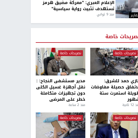
الإعلام العبري: "معركة مضيق هرمز
تستهدف تثبيت رواية سياسية"
منذ 9 ثواني
قارير
صريحات خاصة
تصريحات خاصة
تصريحات خاصة
ازي حمد للشرق:
مدير مستشفى النجاح: :
لاتفاق حصيلة مفاوضات
نقل أجهزة غسيل الكلى
ويلة استمرت ستة
دون تجهيزات متكاملة
هور
خطر على المرضى
1 ثانية
منذ 2 ساعة
تصريحات خاصة
تصريحات خاصة