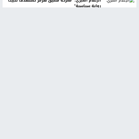
الإعلام العبري: "معركة مضيق هرمز تستهدف تثبيت
رواية سياسية"
منذ 9 ثواني
تقارير
تصريحات خاصة
تصريحات خاصة
تصريحات خاصة
غازي حمد للشرق: الاتفاق حصيلة
مدير مستشفى النجاح: : نقل
مفاوضات طويلة استمرت ستة
أجهزة غسيل الكلى دون تجهيزات
شهور
متكاملة خطر على المرضى
منذ 12 ثانية
منذ 2 ساعة
تصريحات خاصة
تصريحات خاصة