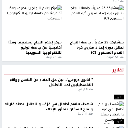
منذ ثانية
بمشاركة 25 مدرباً.. جامعة النجاح
مركز إعلام النجاح يستضيف وفدًا
تطلق دورة إعداد مدربي كرة
أكاديميًا من جامعة لوليو
القدم المستوى (C)
للتكنولوجيا السويدية
منذ 51 دقيقة
منذ 9 دقيقة
تقارير
" قانون درومي".. بين حق الدفاع عن النفس وواقع
الفلسطينيين تحت الاحتلال
منذ 8 ثواني
تقارير
شهداء بينهم أطفال في غزة.. والاحتلال يصعّد غاراته
ويمنح السكان دقائق للإخلاء
منذ 11 ثانية
تقارير