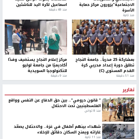
الاجتماعية"يزورون مركز حماية
اسماعيل لكرة اليد للناشئين
الأسرة
منذ 48 دقيقة
منذ ثانية
بمشاركة 25 مدرباً.. جامعة النجاح
مركز إعلام النجاح يستضيف وفدًا
تطلق دورة إعداد مدربي كرة
أكاديميًا من جامعة لوليو
القدم المستوى (C)
للتكنولوجيا السويدية
منذ 51 دقيقة
منذ 9 دقيقة
تقارير
" قانون درومي".. بين حق الدفاع عن النفس وواقع
الفلسطينيين تحت الاحتلال
منذ 8 ثواني
تقارير
شهداء بينهم أطفال في غزة.. والاحتلال يصعّد
غاراته ويمنح السكان دقائق للإخلاء
منذ 11 ثانية