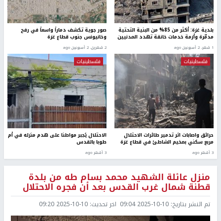
بلدية غزة: أكثر من 85% من البنية التحتية
صور جوية تكشف دماراً واسعاً في رفح
مدمّرة وأزمة خدمات خانقة تهدد المدنيين
وخانيونس جنوب قطاع غزة
1 شهر، 2 أسبوعين ago
2 شهرين، 2 أسبوعين ago
فلسطينيات
فلسطينيات
حرائق واصابات اثر تدمير طائرات الاحتلال
الاحتلال يُجبر مواطنا على هدم منزله في أم
مربع سكني بمخيم الشاطئ في قطاع غزة
طوبا بالقدس
3 أشهر ago
3 أشهر ago
منزل عائلة الشهيد محمد بسام طه من بلدة
قطنة شمال غرب القدس بعد أن فجره الاحتلال
تم النشر بتاريخ:
2025-10-10 09:04
اخر تحديث:
2025-10-10 09:20