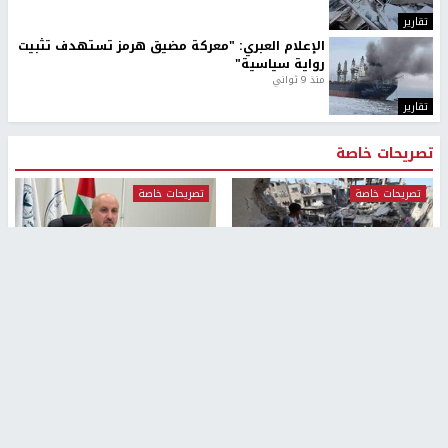
تقارير
الإعلام العبري: "معركة مضيق هرمز تستهدف تثبيت
رواية سياسية"
منذ 9 ثواني
تقارير
تصريحات خاصة
تصريحات خاصة
تصريحات خاصة
غازي حمد للشرق: الاتفاق حصيلة
مدير مستشفى النجاح: : نقل
مفاوضات طويلة استمرت ستة
أجهزة غسيل الكلى دون تجهيزات
شهور
متكاملة خطر على المرضى
منذ 12 ثانية
منذ 2 ساعة
تصريحات خاصة
تصريحات خاصة