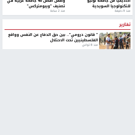
أكاديميًا من جامعة لوليو
وضمن أفضل 40 جامعة عربية في
للتكنولوجيا السويدية
تصنيف "ويبومتركس"
منذ 9 دقيقة
منذ 2 ساعة
تقارير
" قانون درومي".. بين حق الدفاع عن النفس وواقع
الفلسطينيين تحت الاحتلال
منذ 8 ثواني
تقارير
شهداء بينهم أطفال في غزة.. والاحتلال يصعّد
غاراته ويمنح السكان دقائق للإخلاء
منذ 11 ثانية
تقارير
الإعلام العبري: "معركة مضيق هرمز تستهدف تثبيت
رواية سياسية"
منذ 9 ثواني
تقارير
تصريحات خاصة
تصريحات خاصة
تصريحات خاصة