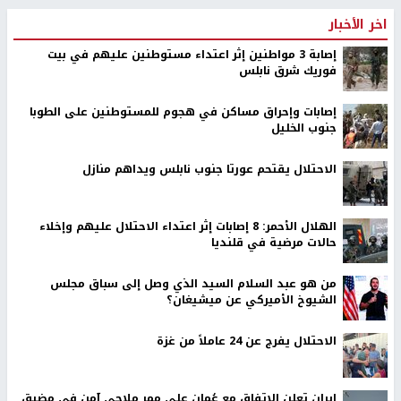
اخر الأخبار
إصابة 3 مواطنين إثر اعتداء مستوطنين عليهم في بيت
فوريك شرق نابلس
إصابات وإحراق مساكن في هجوم للمستوطنين على الطوبا
جنوب الخليل
الاحتلال يقتحم عورتا جنوب نابلس ويداهم منازل
الهلال الأحمر: 8 إصابات إثر اعتداء الاحتلال عليهم وإخلاء
حالات مرضية في قلنديا
من هو عبد السلام السيد الذي وصل إلى سباق مجلس
الشيوخ الأميركي عن ميشيغان؟
الاحتلال يفرج عن 24 عاملاً من غزة
إيران تعلن الاتفاق مع عُمان على ممر ملاحي آمن في مضيق