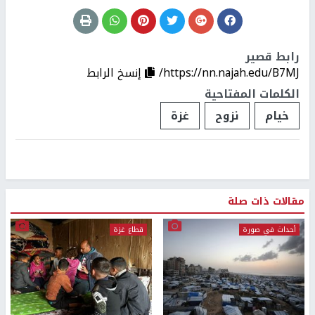
رابط قصير
https://nn.najah.edu/B7MJ/
إنسخ الرابط
الكلمات المفتاحية
خيام
نزوح
غزة
مقالات ذات صلة
أحداث في صورة
قطاع غزة