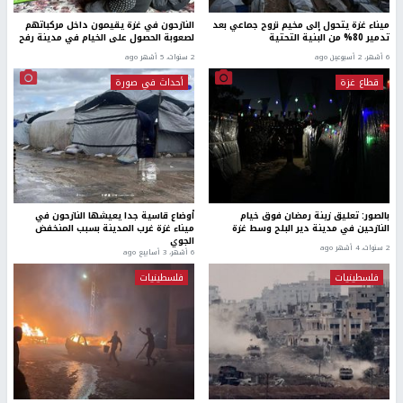
ميناء غزة يتحول إلى مخيم نزوح جماعي بعد
النازحون في غزة يقيمون داخل مركباتهم
تدمير 80% من البنية التحتية
لصعوبة الحصول على الخيام في مدينة رفح
6 أشهر، 2 أسبوعين ago
2 سنوات، 5 أشهر ago
قطاع غزة
أحداث في صورة
بالصور: تعليق زينة رمضان فوق خيام
أوضاع قاسية جدا يعيشها النازحون في
النازحين في مدينة دير البلح وسط غزة
ميناء غزة غرب المدينة بسبب المنخفض
الجوي
2 سنوات، 4 أشهر ago
6 أشهر، 3 أسابيع ago
فلسطينيات
فلسطينيات