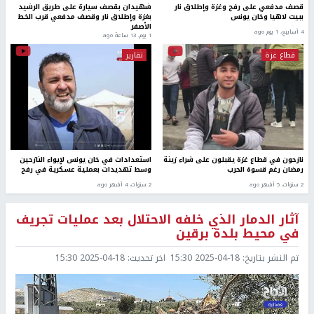
قصف مدفعي على رفح وغزة وإطلاق نار
شهيدان بقصف سيارة على طريق الرشيد
ببيت لاهيا وخان يونس
بغزة وإطلاق نار وقصف مدفعي قرب الخط
الأصفر
4 أسابيع، 1 يوم ago
1 يوم، 13 ساعة ago
قطاع غزة
تقارير
نازحون في قطاع غزة يقبلون على شراء زينة
استعدادات في خان يونس لإيواء النازحين
رمضان رغم قسوة الحرب
وسط تهديدات بعملية عسكرية في رفح
2 سنوات، 5 أشهر ago
2 سنوات، 4 أشهر ago
آثار الدمار الذي خلفه الاحتلال بعد عمليات تجريف
في محيط بلدة برقين
تم النشر بتاريخ:
2025-04-18 15:30
اخر تحديث:
2025-04-18 15:30