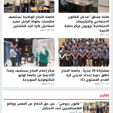
طلبة مساق "مدخل للقانون
جامعة النجاح الوطنية تستضيف
الاجتماعي والتشريعات
منافسات بطولة الراحل مفيد
الاجتماعية"يزورون مركز حماية
اسماعيل لكرة اليد للناشئين
الأسرة
منذ 48 دقيقة
منذ ثانية
بمشاركة 25 مدرباً.. جامعة النجاح
مركز إعلام النجاح يستضيف وفدًا
تطلق دورة إعداد مدربي كرة
أكاديميًا من جامعة لوليو
القدم المستوى (C)
للتكنولوجيا السويدية
منذ 51 دقيقة
منذ 9 دقيقة
تقارير
" قانون درومي".. بين حق الدفاع عن النفس وواقع
الفلسطينيين تحت الاحتلال
منذ 8 ثواني