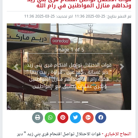
وتداهم منازل المواطنين في رام الله
تم النشر بتاريخ:
2025-03-25 11:36
اخر تحديث:
2025-03-25 11:36
Image 1 of 5.
قوات الاحتلال تواصل اقتحام قرى بني زيد
Previous
التالي
" دير غسانة , كفر عين , قراوة , بيت ريما "
قضاء رام الله وتداهم منازل المواطنين
وتجري عمليات تحقيق مع المواطنين.
النجاح الإخباري -
قوات الاحتلال تواصل اقتحام قرى بني زيد " دير