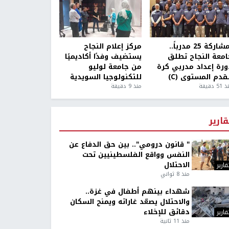
بمشاركة 25 مدرباً..
مركز إعلام النجاح
امعة النجاح تطلق
يستضيف وفدًا أكاديميًا
ورة إعداد مدربي كرة
من جامعة لوليو
قدم المستوى (C)
للتكنولوجيا السويدية
5 دقيقة
منذ 9 دقيقة
قارير
" قانون درومي".. بين حق الدفاع عن
النفس وواقع الفلسطينيين تحت
الاحتلال
قارير
منذ 8 ثواني
شهداء بينهم أطفال في غزة..
والاحتلال يصعّد غاراته ويمنح السكان
دقائق للإخلاء
قارير
منذ 11 ثانية