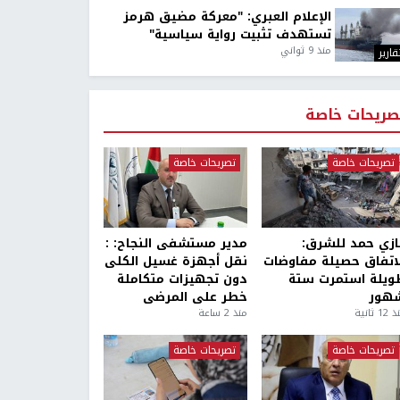
الإعلام العبري: "معركة مضيق هرمز
تستهدف تثبيت رواية سياسية"
منذ 9 ثواني
قارير
صريحات خاصة
تصريحات خاصة
تصريحات خاصة
ازي حمد للشرق:
مدير مستشفى النجاح: :
لاتفاق حصيلة مفاوضات
نقل أجهزة غسيل الكلى
ويلة استمرت ستة
دون تجهيزات متكاملة
هور
خطر على المرضى
1 ثانية
منذ 2 ساعة
تصريحات خاصة
تصريحات خاصة