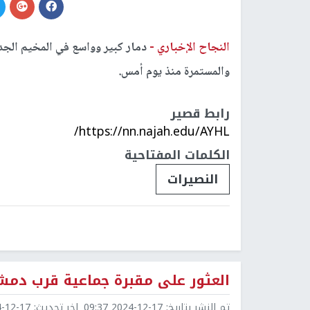
النجاح الإخباري -
دمار كبير وواسع في المخيم الجد
والمستمرة منذ يوم أمس.
رابط قصير
https://nn.najah.edu/AYHL/
الكلمات المفتاحية
النصيرات
العثور على مقبرة جماعية قرب دمشق
تم النشر بتاريخ:
2024-12-17 09:37
اخر تحديث:
2-17 09:38