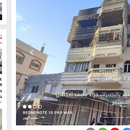
ت
ت
التالي
Image 1 o
غ
ا
ط
يد بالنصيرات جراء قصف الاحتلال
ش
لمستمر
منذ 2