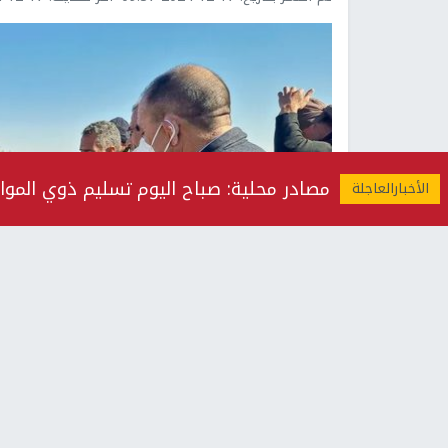
مصادر محلية: صباح اليوم تسليم ذوي المواطن دواس حس
Previous
f 5.
افضل تقدير قتلهم نظا