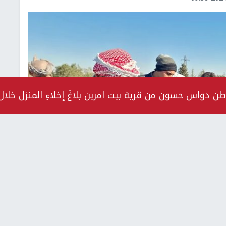
ون من قرية بيت امرين بلاغَ إخلاءِ المنزل خلال 72 ساعة تمهيداً لهـدم
التالي
Image 1 o
العثور على مقبرة جماعية خارج دمشق تحوي 100 الف جثة على
م المجرم الهارب بشار الاسد.