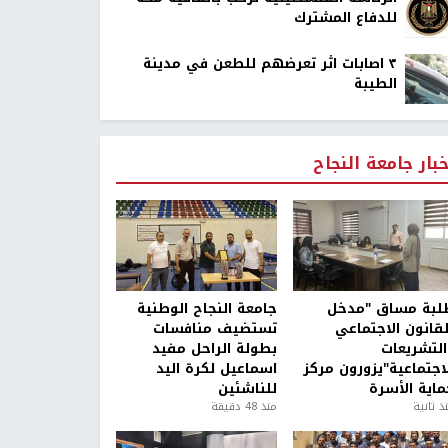
للدفاع المشترك
٣ اصابات اثر تعرضهم للطعن في مدينة
الطيبة
خبار جامعة النجاح
لبة مساق "مدخل
جامعة النجاح الوطنية
لقانون الاجتماعي
تستضيف منافسات
التشريعات
بطولة الراحل مفيد
لاجتماعية"يزورون مركز
اسماعيل لكرة اليد
ماية الأسرة
للناشئين
ذ ثانية
منذ 48 دقيقة