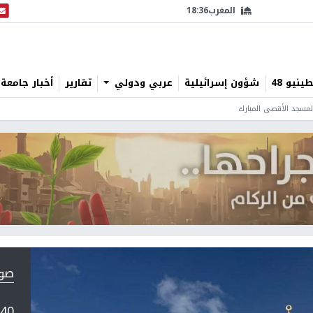
المغرب
18:36
البث
نيو 48
شؤون إسرائيلية
عربي ودولي
تقارير
أخبار جامعة 
صورة 1