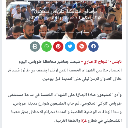
Previous
التالي
أهالي محافظة طوباس يشيعون
شهداءهم الخمسة جراء قصف الاحتلال
نابلس -
النجاح الإخباري -
شيعت جماهير محافظة طوباس، اليوم
الجمعة، جثامين الشهداء الخمسة الذين ارتقوا بقصف من طائرة مُسيرة،
خلال العدوان الإسرائيلي على المدينة قبل يومين.
وأدى المشيعون صلاة الجنازة على الشهداء الخمسة في ساحة مستشفى
طوباس التركي الحكومي، ثم جاب المشيعون شوارع مدينة طوباس،
وسط الهتافات الوطنية الغاضبة والمنددة بجرائم الاحتلال بحق شعبنا
الفلسطيني في قطاع
غزة
والضفة الغربية.