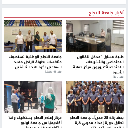
أخبار جامعة النجاح
طلبة مساق "مدخل للقانون
جامعة النجاح الوطنية تستضيف
الاجتماعي والتشريعات
منافسات بطولة الراحل مفيد
الاجتماعية"يزورون مركز حماية
اسماعيل لكرة اليد للناشئين
الأسرة
منذ 48 دقيقة
منذ ثانية
بمشاركة 25 مدرباً.. جامعة النجاح
مركز إعلام النجاح يستضيف وفدًا
تطلق دورة إعداد مدربي كرة
أكاديميًا من جامعة لوليو
القدم المستوى (C)
للتكنولوجيا السويدية