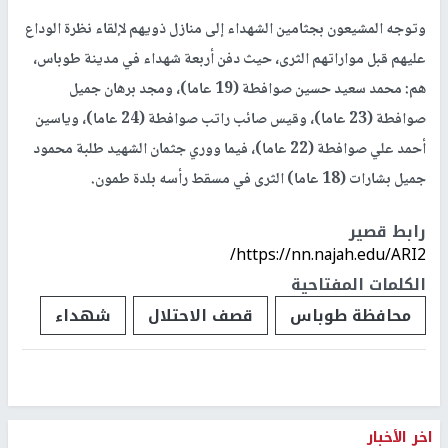
وتوجه المشيعون بجثامين الشهداء إلى منازل ذويهم لإلقاء نظرة الوداع
عليهم قبل مواراتهم الثرى، حيث دفن أربعة شهداء في مدينة طوباس،
هم: محمد سعيد حسين صوافطة (19 عاما)، ومجد برهان جميل
صوافطة (23 عاما)، وقيس صائب راتب صوافطة (24 عاما)، وياسين
أحمد علي صوافطة (22 عاما)، فيما ووري جثمان الشهيد طلبة محمود
جميل بشارات (18 عاما) الثرى في مسقط رأسه بلدة طمون.
رابط قصير
https://nn.najah.edu/ARI2/
الكلمات المفتاحية
محافظة طوباس
قصف الاحتلال
شهداء
اخر الأخبار