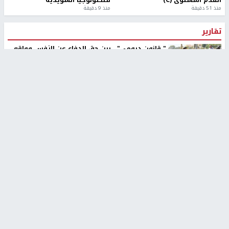
منذ 51 دقيقة
منذ 9 دقيقة
تقارير
" قانون درومي".. بين حق الدفاع عن النفس وواقع
الفلسطينيين تحت الاحتلال
منذ 8 ثواني
تقارير
شهداء بينهم أطفال في غزة.. والاحتلال يصعّد
غاراته ويمنح السكان دقائق للإخلاء
منذ 11 ثانية
تقارير
الإعلام العبري: "معركة مضيق هرمز تستهدف تثبيت
رواية سياسية"
منذ 9 ثواني
تقارير
تصريحات خاصة
تصريحات خاصة
تصريحات خاصة