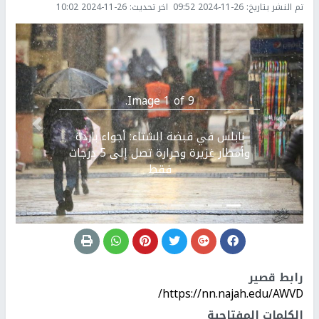
تم النشر بتاريخ:
2024-11-26 09:52
اخر تحديث:
2024-11-26 10:02
Image 1 of 9.
Previous
التالي
نابلس في قبضة الشتاء: أجواء باردة
وأمطار غزيرة وحرارة تصل إلى 5 درجات
فقط
رابط قصير
https://nn.najah.edu/AWVD/
الكلمات المفتاحية