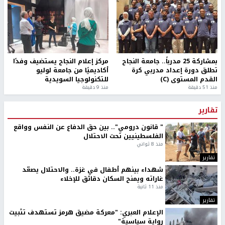
بمشاركة 25 مدرباً.. جامعة النجاح
مركز إعلام النجاح يستضيف وفدًا
تطلق دورة إعداد مدربي كرة
أكاديميًا من جامعة لوليو
القدم المستوى (C)
للتكنولوجيا السويدية
منذ 51 دقيقة
منذ 9 دقيقة
تقارير
" قانون درومي".. بين حق الدفاع عن النفس وواقع
الفلسطينيين تحت الاحتلال
منذ 8 ثواني
تقارير
شهداء بينهم أطفال في غزة.. والاحتلال يصعّد
غاراته ويمنح السكان دقائق للإخلاء
منذ 11 ثانية
تقارير
الإعلام العبري: "معركة مضيق هرمز تستهدف تثبيت
رواية سياسية"