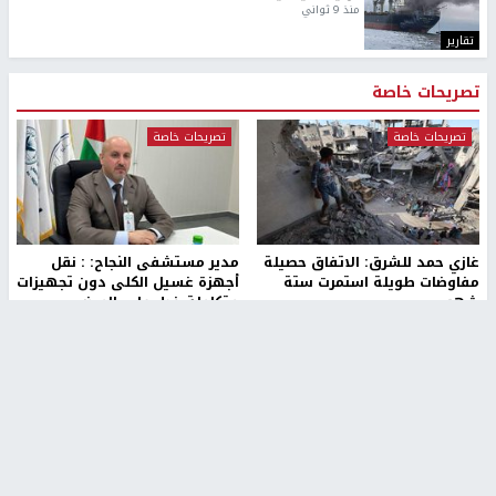
منذ 9 ثواني
تقارير
تصريحات خاصة
تصريحات خاصة
تصريحات خاصة
غازي حمد للشرق: الاتفاق حصيلة
مدير مستشفى النجاح: : نقل
مفاوضات طويلة استمرت ستة
أجهزة غسيل الكلى دون تجهيزات
شهور
متكاملة خطر على المرضى
منذ 12 ثانية
منذ 2 ساعة
تصريحات خاصة
تصريحات خاصة
الرجوب: لا مستقبل للنظام
الخضور: نجاح تجربة امتحان التربية