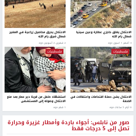
الاحتلال يغلق حاجزي عطارة وعين سينيا
الاحتلال يحرق محاصيل زراعية في المغير
شمال رام الله
شمال شرق رام الله
3 أشهر، 1 اسبوع. ago
2 شهرين، 2 أسبوعين ago
فلسطينيات
فلسطينيات
الاحتلال يشن حملة اقتحامات واعتقالات في
استشهاد طفل من قرية دير عمار بعد منع
الضفة
الاحتلال وصوله إلى المستشفى
6 أيام، 5 ساعات ago
1 شهر ago
صور من نابلس: أجواء باردة وأمطار غزيرة وحرارة
تصل إلى 5 درجات فقط