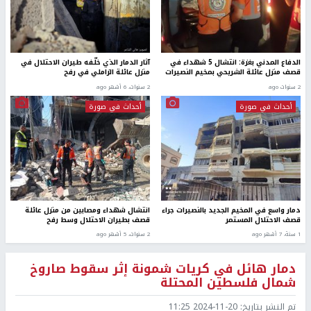
الدفاع المدني بغزة: انتشال 5 شهداء في
آثار الدمار الذي خلّفه طيران الاحتلال في
قصف منزل عائلة الشريحي بمخيم النصيرات
منزل عائلة الزاملي في رفح
2 سنوات ago
2 سنوات، 6 أشهر ago
أحداث في صورة
أحداث في صورة
دمار واسع في المخيم الجديد بالنصيرات جراء
انتشال شهداء ومصابين من منزل عائلة
قصف الاحتلال المستمر
قصف بطيران الاحتلال وسط رفح
1 سنة، 7 أشهر ago
2 سنوات، 5 أشهر ago
دمار هائل في كريات شمونة إثر سقوط صاروخ
شمال فلسطين المحتلة
تم النشر بتاريخ:
2024-11-20 11:25