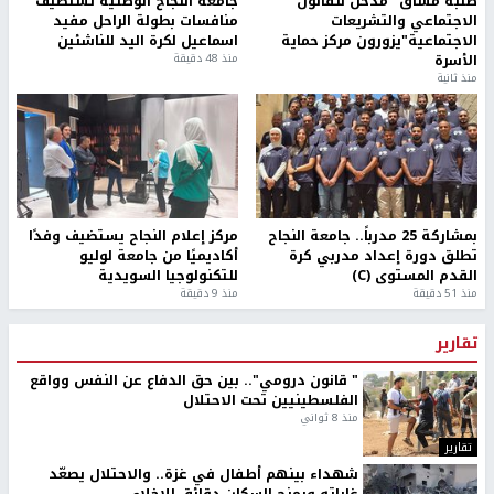
طلبة مساق "مدخل للقانون
جامعة النجاح الوطنية تستضيف
الاجتماعي والتشريعات
منافسات بطولة الراحل مفيد
الاجتماعية"يزورون مركز حماية
اسماعيل لكرة اليد للناشئين
الأسرة
منذ 48 دقيقة
منذ ثانية
بمشاركة 25 مدرباً.. جامعة النجاح
مركز إعلام النجاح يستضيف وفدًا
تطلق دورة إعداد مدربي كرة
أكاديميًا من جامعة لوليو
القدم المستوى (C)
للتكنولوجيا السويدية
منذ 51 دقيقة
منذ 9 دقيقة
تقارير
" قانون درومي".. بين حق الدفاع عن النفس وواقع
الفلسطينيين تحت الاحتلال
منذ 8 ثواني
تقارير
شهداء بينهم أطفال في غزة.. والاحتلال يصعّد