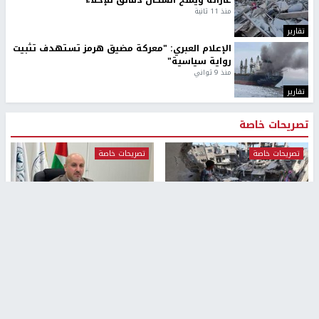
غاراته ويمنح السكان دقائق للإخلاء
منذ 11 ثانية
تقارير
الإعلام العبري: "معركة مضيق هرمز تستهدف تثبيت
رواية سياسية"
منذ 9 ثواني
تقارير
تصريحات خاصة
تصريحات خاصة
تصريحات خاصة
غازي حمد للشرق: الاتفاق حصيلة
مدير مستشفى النجاح: : نقل
مفاوضات طويلة استمرت ستة
أجهزة غسيل الكلى دون تجهيزات
شهور
متكاملة خطر على المرضى
منذ 12 ثانية
منذ 2 ساعة
تصريحات خاصة
تصريحات خاصة