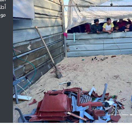
أطف
موا
التالي