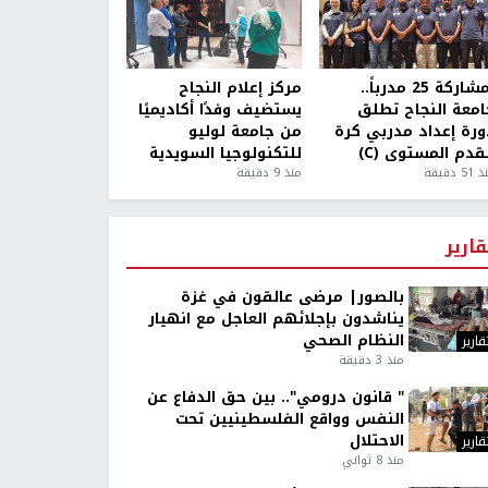
بمشاركة 25 مدرباً..
مركز إعلام النجاح
امعة النجاح تطلق
يستضيف وفدًا أكاديميًا
ورة إعداد مدربي كرة
من جامعة لوليو
قدم المستوى (C)
للتكنولوجيا السويدية
5 دقيقة
منذ 9 دقيقة
قارير
بالصور| مرضى عالقون في غزة
يناشدون بإجلائهم العاجل مع انهيار
النظام الصحي
قارير
منذ 3 دقيقة
" قانون درومي".. بين حق الدفاع عن
النفس وواقع الفلسطينيين تحت
الاحتلال
قارير
منذ 8 ثواني