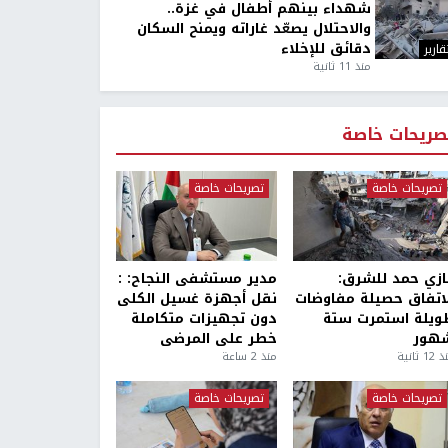
شهداء بينهم أطفال في غزة..
والاحتلال يصعّد غاراته ويمنح السكان
دقائق للإخلاء
قارير
منذ 11 ثانية
صريحات خاصة
تصريحات خاصة
تصريحات خاصة
ازي حمد للشرق:
مدير مستشفى النجاح: :
لاتفاق حصيلة مفاوضات
نقل أجهزة غسيل الكلى
ويلة استمرت ستة
دون تجهيزات متكاملة
هور
خطر على المرضى
1 ثانية
منذ 2 ساعة
تصريحات خاصة
تصريحات خاصة