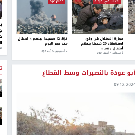
أحداث في صورة
قطاع غزة
ج
د
مجزرة الاحتلال في رفح:
غزة: 12 شهيدا بينهم 4 أطفال
ال
استشهاد 20 شخصًا بينهم
منذ فجر اليوم
منذ 1
أطفال ونساء
2 أسبوعين، 5 أيام ago
2 سنوات، 4 أشهر ago
ت
أبو عودة بالنصيرات وسط القطاع
2024-1
ت
ت