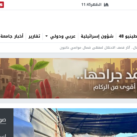
الظهر
11:45
البث
نيو 48
شؤون إسرائيلية
عربي ودولي
تقارير
أخبار جامعة 
صورة 1