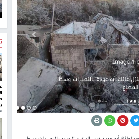
ت
التالي
ت
Image 1 o
زل عائلة أبو عودة بالنصيرات وسط
القطاع"
غ
ا
ط
ش
منذ 2
ود لعائلة أبو عودة غرب المخيم الجديد بالنصيرات وسط