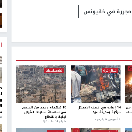
مجزرة في خانيونس
أ
قطاع غزة
فلسطينيات
ط
ل
و
ا
 من
14 إصابة في قصف الاحتلال
10 شهداء وعدد من الجرحى
ح
مركبة بمدينة غزة
في سلسلة عمليات اغتيال
من
ليلية بالقطاع
2 أسبوعين، 6 أيام ago
6 أيام، 14 ساعة ago