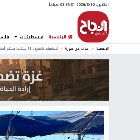
الاثنين، 10/‏8/‏2026 03:35:32 صباحاً
الرئيسية
فلسطينيات
فلسطي
الرئيسية
أحداث في صورة
استشهد بالمجزرة 11 شهيدا بينهم أطفال.. آثار قصف الاحتلال لمقهى شمال مواصي خانيون