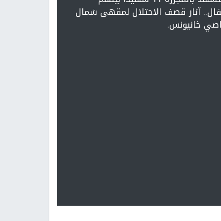
ال.. آثار قصف الاحتلال لمقهى شمال
صي خانيونس.