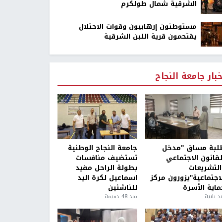
الشرقية شمال طولكرم
مستوطنون إرهابيون وقوات الاحتلال
يقتحمون قرية اللبن الشرقية
خبار جامعة النجاح
لبة مساق "مدخل
جامعة النجاح الوطنية
لقانون الاجتماعي
تستضيف منافسات
التشريعات
بطولة الراحل مفيد
لاجتماعية"يزورون مركز
اسماعيل لكرة اليد
ماية الأسرة
للناشئين
ذ ثانية
منذ 48 دقيقة