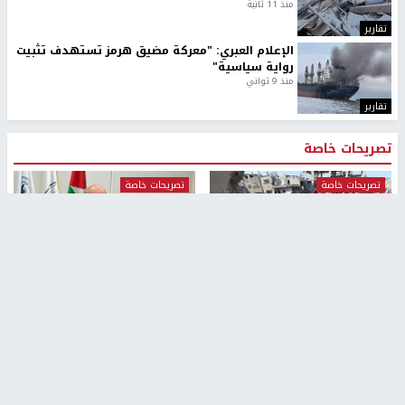
منذ 11 ثانية
تقارير
الإعلام العبري: "معركة مضيق هرمز تستهدف تثبيت
رواية سياسية"
منذ 9 ثواني
تقارير
تصريحات خاصة
تصريحات خاصة
تصريحات خاصة
غازي حمد للشرق: الاتفاق حصيلة
مدير مستشفى النجاح: : نقل
مفاوضات طويلة استمرت ستة
أجهزة غسيل الكلى دون تجهيزات
شهور
متكاملة خطر على المرضى
منذ 12 ثانية
منذ 2 ساعة
تصريحات خاصة
تصريحات خاصة