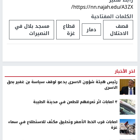
https://nn.najah.edu/A3ZX/
الكلمات المفتاحية
قصف
قطاع
مسجد بلال في
دمار
الاحتلال
غزة
النصيرات
اخر الأخبار
رئيس هيئة شؤون الاسرى يدعو لوقف سياسة بن غفير بحق
الاسرى
٣ اصابات اثر تعرضهم للطعن في مدينة الطيبة
اصابات قرب الخط الأصفر وتحليق مكثف للاستطلاع في سماء
غزة