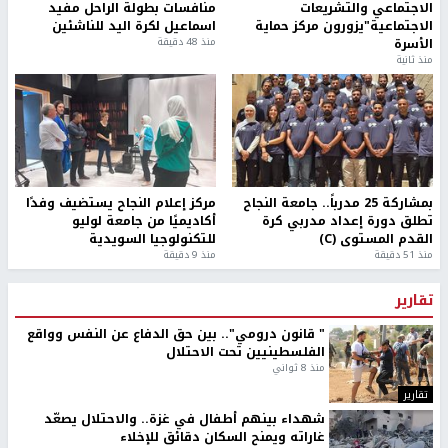
الاجتماعي والتشريعات
منافسات بطولة الراحل مفيد
الاجتماعية"يزورون مركز حماية
اسماعيل لكرة اليد للناشئين
الأسرة
منذ 48 دقيقة
منذ ثانية
بمشاركة 25 مدرباً.. جامعة النجاح
مركز إعلام النجاح يستضيف وفدًا
تطلق دورة إعداد مدربي كرة
أكاديميًا من جامعة لوليو
القدم المستوى (C)
للتكنولوجيا السويدية
منذ 51 دقيقة
منذ 9 دقيقة
تقارير
" قانون درومي".. بين حق الدفاع عن النفس وواقع
الفلسطينيين تحت الاحتلال
منذ 8 ثواني
تقارير
شهداء بينهم أطفال في غزة.. والاحتلال يصعّد
غاراته ويمنح السكان دقائق للإخلاء