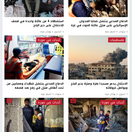
الدفاع المدني ينتشل ضحايا العدوان
استشهاد 4 من عائلة واحدة في قصف
الإسرائيلي على منزل عائلة الحوت في غزة
للاحتلال على دير البلح
2 سنوات، 6 أشهر ago
3 أسابيع، 2 يومان ago
فلسطينيات
أحداث في صورة
الاحتلال يدمر مسجدا بغزة ومنزلا بدير البلح
الدفاع المدني ينتشل شهداء ومصابين من
ويواصل خروقاته
تحت أنقاض منزل في رفح بعد قصفه
1 اسبوع.، 2 يومان ago
2 سنوات، 5 أشهر ago
أحداث في صورة
أحداث في صورة