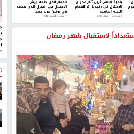
ل
بلدية نابلس تزيل آثار عدوان
الدمار الذي خلفه جيش
يوم
الاحتلال في رفيديا إثر اقتحام
الاحتلال في المنزل الذي هدمه
الليلة الماضية
في برقين غرب جنين
3 سنوات، 1 شهر ago
1 سنة، 6 أشهر ago
مر
ي
ستعداداً لاستقبال شهر رمضان
م
ل
منذ 0
ت
ت
ت