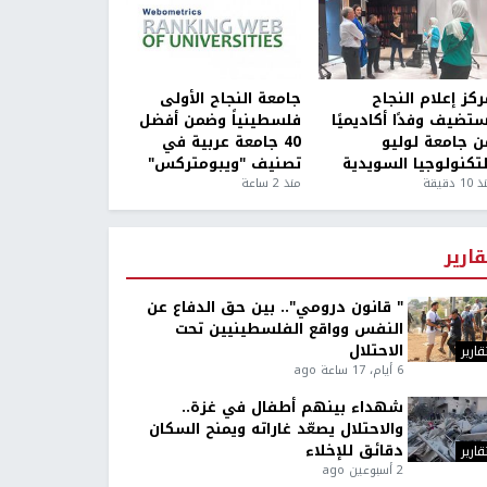
كز إعلام النجاح
جامعة النجاح الأولى
ستضيف وفدًا أكاديميًا
فلسطينياً وضمن أفضل
ن جامعة لوليو
40 جامعة عربية في
لتكنولوجيا السويدية
تصنيف "ويبومتركس"
1 دقيقة
منذ 2 ساعة
قارير
" قانون درومي".. بين حق الدفاع عن
النفس وواقع الفلسطينيين تحت
الاحتلال
قارير
6 أيام، 17 ساعة ago
شهداء بينهم أطفال في غزة..
والاحتلال يصعّد غاراته ويمنح السكان
دقائق للإخلاء
قارير
2 أسبوعين ago