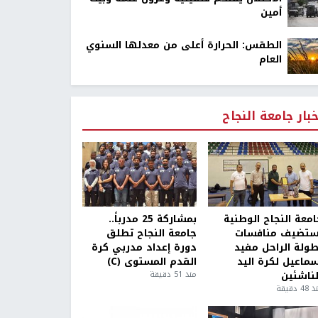
أمين
الطقس: الحرارة أعلى من معدلها السنوي
العام
خبار جامعة النجاح
امعة النجاح الوطنية
بمشاركة 25 مدرباً..
ستضيف منافسات
جامعة النجاح تطلق
طولة الراحل مفيد
دورة إعداد مدربي كرة
سماعيل لكرة اليد
القدم المستوى (C)
لناشئين
منذ 51 دقيقة
4 دقيقة