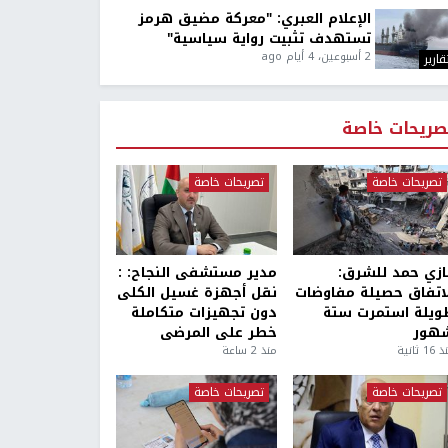
الإعلام العبري: "معركة مضيق هرمز
تستهدف تثبيت رواية سياسية"
2 أسبوعين، 4 أيام ago
قارير
صريحات خاصة
تصريحات خاصة
تصريحات خاصة
ازي حمد للشرق:
مدير مستشفى النجاح: :
لاتفاق حصيلة مفاوضات
نقل أجهزة غسيل الكلى
ويلة استمرت ستة
دون تجهيزات متكاملة
هور
خطر على المرضى
1 ثانية
منذ 2 ساعة
تصريحات خاصة
تصريحات خاصة