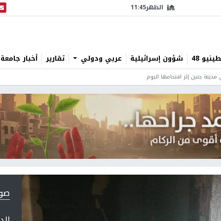
الظهر
11:45
البث
نيو 48
شؤون إسرائيلية
عربي ودولي
تقارير
أخبار جامعة 
 مدينة جنين إثر اقتحامها اليوم
صورة 1
الد