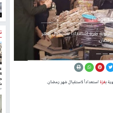
التالي
ت
Image 1 o
ت
لزاوية بغزة استعداداً لاستقبال شهر
رمضان
غ
ا
ط
ة ب
غزة
استعداداً لاستقبال شهر رمضان.
ش
منذ 6