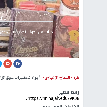
Previous
f 3.
جانب من أجواء تحضيرات سوق ا
غزة -
النجاح الإخباري -
أجواء تحضيرات سوق الزاوي
رابط قصير
https://nn.najah.edu/9K38/
الكلمات المفتاحية