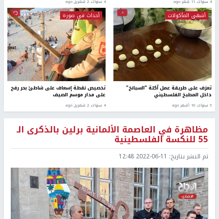
4 سنوات، 11 شهر ago
4 سنوات، 2 شهرين ago
أشهى المأكولات
أحداث في صورة
تعرَف على طريقة عمل أكلة "السبانخ"
تخصيص نقطة إسعاف على شاطئ بحر رفح
داخل المطبخ الفلسطيني
على مدار موسم الصيف
5 سنوات، 10 أشهر ago
4 سنوات، 2 شهرين ago
مظاهرة في العاصمة الألمانية برلين بالذكرى الـ
55 للنكسة الفلسطينية
تم النشر بتاريخ:
2022-06-11 12:48