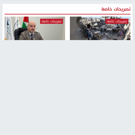
تصريحات خاصة
تصريحات خاصة
تصريحات خاصة
غازي حمد للشرق: الاتفاق حصيلة
مدير مستشفى النجاح: : نقل
مفاوضات طويلة استمرت ستة
أجهزة غسيل الكلى دون تجهيزات
شهور
متكاملة خطر على المرضى
منذ 12 ثانية
منذ 2 ساعة
تصريحات خاصة
تصريحات خاصة
الرجوب: لا مستقبل للنظام
الخضور: نجاح تجربة امتحان التربية
السياسي الفلسطيني دون
الإسلامية يمهد للتوسع إلكترونيًا
انتخابات ديمقراطية
1 شهر ago
منذ ساعة