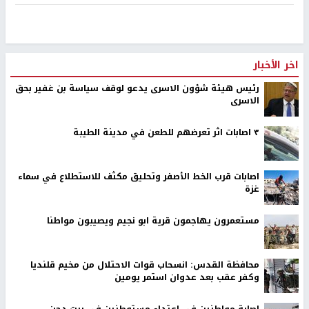
اخر الأخبار
رئيس هيئة شؤون الاسرى يدعو لوقف سياسة بن غفير بحق
الاسرى
٣ اصابات اثر تعرضهم للطعن في مدينة الطيبة
اصابات قرب الخط الأصفر وتحليق مكثف للاستطلاع في سماء
غزة
مستعمرون يهاجمون قرية ابو نجيم ويصيبون مواطنا
محافظة القدس: انسحاب قوات الاحتلال من مخيم قلنديا
وكفر عقب بعد عدوان استمر يومين
إصابة مواطنين في اعتداء مستوطنين في بيت دجن