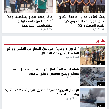
بمشاركة 25 مدرباً.. جامعة النجاح
مركز إعلام النجاح يستضيف وفدًا
تطلق دورة إعداد مدربي كرة
أكاديميًا من جامعة لوليو
القدم المستوى (C)
للتكنولوجيا السويدية
منذ 51 دقيقة
منذ 9 دقيقة
تقارير
" قانون درومي".. بين حق الدفاع عن النفس وواقع
الفلسطينيين تحت الاحتلال
منذ 8 ثواني
تقارير
شهداء بينهم أطفال في غزة.. والاحتلال يصعّد
غاراته ويمنح السكان دقائق للإخلاء
منذ 11 ثانية
تقارير
الإعلام العبري: "معركة مضيق هرمز تستهدف تثبيت
رواية سياسية"
منذ 9 ثواني
تقارير