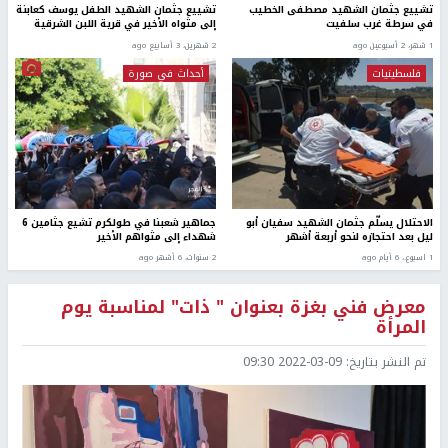
تشييع جثمان الشهيد مصطفى الخطيب
تشييع جثمان الشهيد الطفل يوسف كعابنة
في سرطة غرب سلفيت
إلى مثواه الأخير في قرية اللبن الشرقية
1 شهر، 2 أسبوعين ago
2 شهرين، 3 أسابيع ago
فلسطينيات
أحداث في صورة
الاحتلال يسلّم جثمان الشهيد سفيان أبو
جماهير شعبنا في طولكرم تشيع جثامين 6
ليل بعد احتجازه لنحو أربعة أشهر
شهداء إلى مثواهم الأخير
1 اسبوع.، 6 أيام ago
2 سنوات، 6 أشهر ago
معرض فني بغزة بعنوان " ذات" لمناسبة يوم
المرأة
تم النشر بتاريخ:
2022-03-09 09:30