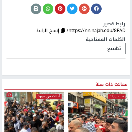
رابط قصير
https://nn.najah.edu/8PAD/
إنسخ الرابط
الكلمات المفتاحية
تشييع
مقالات ذات صلة
فلسطينيات
أحداث في صورة