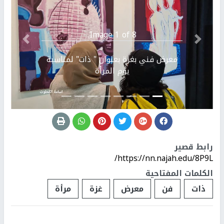
Image 1 of 8.
Previous
التالي
معرض فني بغزة بعنوان " ذات" لمناسبة
يوم المرأة
رابط قصير
https://nn.najah.edu/8P9L/
الكلمات المفتاحية
ذات
فن
معرض
غزة
مرأة