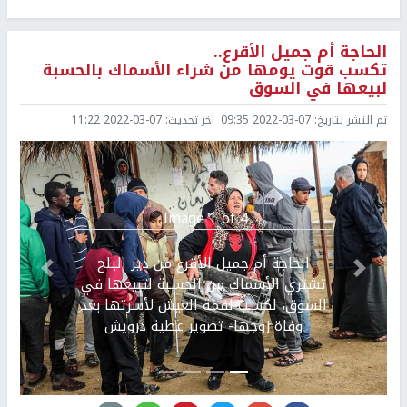
الحاجة أم جميل الأقرع..
تكسب قوت يومها من شراء الأسماك بالحسبة
لبيعها في السوق
تم النشر بتاريخ:
2022-03-07 09:35
اخر تحديث:
2022-03-07 11:22
Image 1 of 4.
الحاجة أم جميل الأقرع من دير البلح
Previous
التالي
تشتري الأسماك من الحسبة لتبيعها في
السوق، لكسب لقمة العيش لأسرتها بعد
وفاة زوجها- تصوير عطية درويش