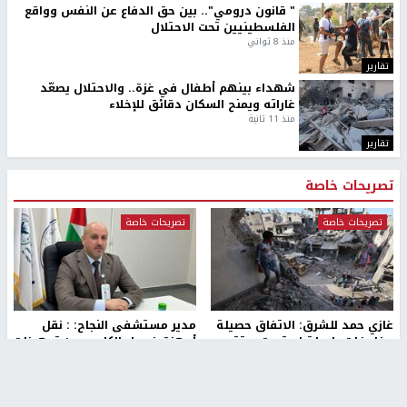
" قانون درومي".. بين حق الدفاع عن النفس وواقع
الفلسطينيين تحت الاحتلال
منذ 8 ثواني
تقارير
شهداء بينهم أطفال في غزة.. والاحتلال يصعّد
غاراته ويمنح السكان دقائق للإخلاء
منذ 11 ثانية
تقارير
تصريحات خاصة
تصريحات خاصة
تصريحات خاصة
غازي حمد للشرق: الاتفاق حصيلة
مدير مستشفى النجاح: : نقل
مفاوضات طويلة استمرت ستة
أجهزة غسيل الكلى دون تجهيزات
شهور
متكاملة خطر على المرضى
منذ 12 ثانية
منذ 2 ساعة
تصريحات خاصة
تصريحات خاصة