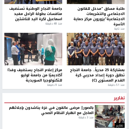
طلبة مساق "مدخل للقانون
جامعة النجاح الوطنية تستضيف
الاجتماعي والتشريعات
منافسات بطولة الراحل مفيد
الاجتماعية"يزورون مركز حماية
اسماعيل لكرة اليد للناشئين
الأسرة
منذ 48 دقيقة
منذ ثانية
بمشاركة 25 مدرباً.. جامعة النجاح
مركز إعلام النجاح يستضيف وفدًا
تطلق دورة إعداد مدربي كرة
أكاديميًا من جامعة لوليو
القدم المستوى (C)
للتكنولوجيا السويدية
منذ 51 دقيقة
منذ 9 دقيقة
تقارير
بالصور| مرضى عالقون في غزة يناشدون بإجلائهم
العاجل مع انهيار النظام الصحي
منذ 3 دقيقة
تقارير