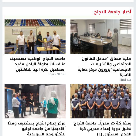
أخبار جامعة النجاح
طلبة مساق "مدخل للقانون
جامعة النجاح الوطنية تستضيف
الاجتماعي والتشريعات
منافسات بطولة الراحل مفيد
الاجتماعية"يزورون مركز حماية
اسماعيل لكرة اليد للناشئين
الأسرة
منذ 48 دقيقة
منذ ثانية
بمشاركة 25 مدرباً.. جامعة النجاح
مركز إعلام النجاح يستضيف وفدًا
تطلق دورة إعداد مدربي كرة
أكاديميًا من جامعة لوليو
القدم المستوى (C)
للتكنولوجيا السويدية