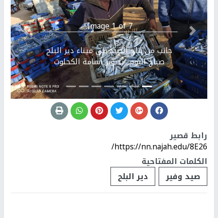
Image 1 of 7.
Previous
التالي
جانب من نتاج الصيد في ميناء دير البلح
صباح اليوم- تصوير أسامة الكحلوت
رابط قصير
https://nn.najah.edu/8E26/
الكلمات المفتاحية
صيد وفير
دير البلح