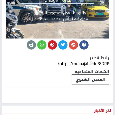
Image 1 of 6.
Previous
التالي
انطلاق الفحص المروري الشتوي في
محافظة نابلس- تصوير: سارة ابو زيت
رابط قصير
https://nn.najah.edu/8DRP/
الكلمات المفتاحية
الفحص الشتوي
اخر الأخبار