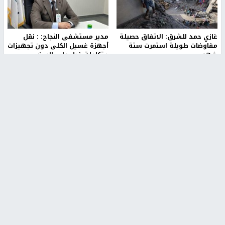
غازي حمد للشرق: الاتفاق حصيلة
مدير مستشفى النجاح: : نقل
مفاوضات طويلة استمرت ستة
أجهزة غسيل الكلى دون تجهيزات
شهور
متكاملة خطر على المرضى
منذ 12 ثانية
منذ 2 ساعة
تصريحات خاصة
تصريحات خاصة
الرجوب: لا مستقبل للنظام
الخضور: نجاح تجربة امتحان التربية
السياسي الفلسطيني دون
الإسلامية يمهد للتوسع إلكترونيًا
انتخابات ديمقراطية
1 شهر ago
منذ ساعة