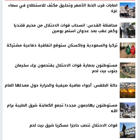
اصابات قرب الخط الأصفر وتحليق مكثف للاستطلاع في سماء
غزة
محافظة القدس: انسحاب قوات الاحتلال من مخيم قلنديا
وكفر عقب بعد عدوان استمر يومين
تركيا والسعودية وباكستان ستوقع اتفاقية دفاعية مشتركة
مستوطنون بحماية قوات الاحتلال يقتحمون برك سليمان
جنوب بيت لحم
حالة الطقس: أجواء صافية صيفية والحرارة حول معدلها العام
مستوطنون يهاجمون مجددا تجمع الكعابنة شرق الطيبة برام
الله
قوات الاحتلال تنصب حاجزا عسكريا شرق بيت لحم