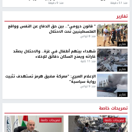
منذ 51 دقيقة
منذ 9 دقيقة
تقارير
" قانون درومي".. بين حق الدفاع عن النفس وواقع
الفلسطينيين تحت الاحتلال
منذ 8 ثواني
تقارير
شهداء بينهم أطفال في غزة.. والاحتلال يصعّد
غاراته ويمنح السكان دقائق للإخلاء
منذ 11 ثانية
تقارير
الإعلام العبري: "معركة مضيق هرمز تستهدف تثبيت
رواية سياسية"
منذ 9 ثواني
تقارير
تصريحات خاصة
تصريحات خاصة
تصريحات خاصة