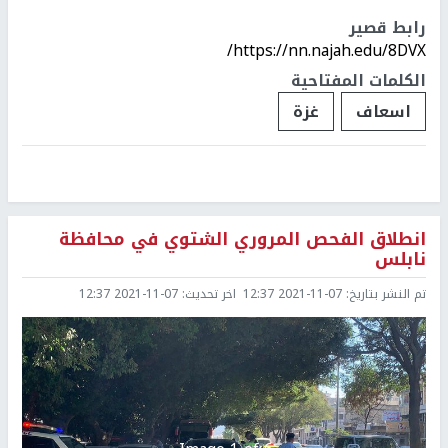
رابط قصير
https://nn.najah.edu/8DVX/
الكلمات المفتاحية
اسعاف
غزة
انطلاق الفحص المروري الشتوي في محافظة
نابلس
تم النشر بتاريخ:
2021-11-07 12:37
اخر تحديث:
2021-11-07 12:37