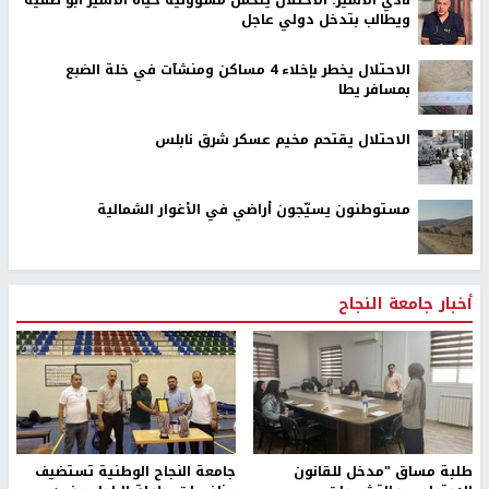
اخر الأخبار
73,382 شهيدا منذ بدء حرب الإبادة على قطاع غزة
16 إصابة جراء اقتحام الاحتلال مخيم قلنديا
نادي الأسير: الاحتلال يعتقل ويحقق ميدانياً مع أكثر من 60
مواطناً من مخيم قلنديا
نادي الأسير: الاحتلال يتحمل مسؤولية حياة الأسير أبو صفية
ويطالب بتدخل دولي عاجل
الاحتلال يخطر بإخلاء 4 مساكن ومنشآت في خلة الضبع
بمسافر يطا
الاحتلال يقتحم مخيم عسكر شرق نابلس