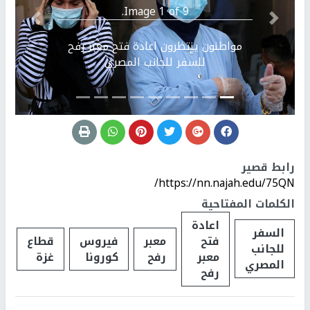
Image 1 of 9.
Previous
التالي
مواطنون ينتظرون اعادة فتح معبر رفح
للسفر للجانب المصري
رابط قصير
https://nn.najah.edu/75QN/
الكلمات المفتاحية
اعادة
السفر
فتح
معبر
فيروس
قطاع
للجانب
معبر
رفح
كورونا
غزة
المصري
رفح