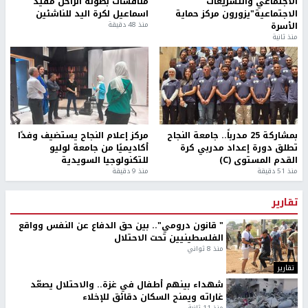
مستوطنون يسيّجون أراضي في الأغوار الشمالية
أخبار جامعة النجاح
طلبة مساق "مدخل للقانون
جامعة النجاح الوطنية تستضيف
الاجتماعي والتشريعات
منافسات بطولة الراحل مفيد
الاجتماعية"يزورون مركز حماية
اسماعيل لكرة اليد للناشئين
الأسرة
منذ 48 دقيقة
منذ ثانية