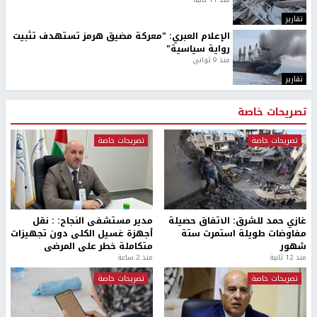
بمشاركة 25 مدرباً.. جامعة النجاح
مركز إعلام النجاح يستضيف وفدًا
تطلق دورة إعداد مدربي كرة
أكاديميًا من جامعة لوليو
القدم المستوى (C)
للتكنولوجيا السويدية
منذ 51 دقيقة
منذ 9 دقيقة
تقارير
" قانون درومي".. بين حق الدفاع عن النفس وواقع
الفلسطينيين تحت الاحتلال
منذ 8 ثواني
تقارير
شهداء بينهم أطفال في غزة.. والاحتلال يصعّد
غاراته ويمنح السكان دقائق للإخلاء
منذ 11 ثانية
تقارير
الإعلام العبري: "معركة مضيق هرمز تستهدف تثبيت
رواية سياسية"
منذ 9 ثواني
تقارير
تصريحات خاصة