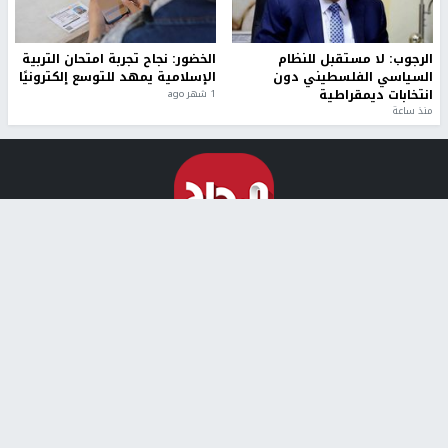
تصريحات خاصة
تصريحات خاصة
غازي حمد للشرق: الاتفاق حصيلة
مدير مستشفى النجاح: : نقل
مفاوضات طويلة استمرت ستة
أجهزة غسيل الكلى دون تجهيزات
شهور
متكاملة خطر على المرضى
منذ 12 ثانية
منذ 2 ساعة
تصريحات خاصة
تصريحات خاصة
الرجوب: لا مستقبل للنظام
الخضور: نجاح تجربة امتحان التربية
السياسي الفلسطيني دون
الإسلامية يمهد للتوسع إلكترونيًا
انتخابات ديمقراطية
1 شهر ago
منذ ساعة