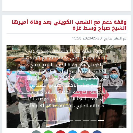
وقفة دعم مع الشعب الكويتي بعد وفاة أميرها
الشيخ صباح وسط غزة
Image 1 of 10.
تم النشر بتاريخ:
2020-09-30 19:58
أعضاء هيئة علماء فلسطين وبلدية دير
البلح يشاركون في وقفة دعم مع الشعب
الكويتي بعد وفاة الأمير الشيخ صباح
الأحمد الصباح بدير البلح وسط قطاع غزة
في 30 سبتمبر 2020. توفي أمير الكويت
الشيخ صباح الأحمد الصباح ، مهندس
Previous
التالي
السياسة الخارجية الحديثة للبلاد والوسيط
في بعض أسوأ الأزمات التي تعرضت لها
منطقة الخليج ، عن عمر يناهز 91 عامًا.