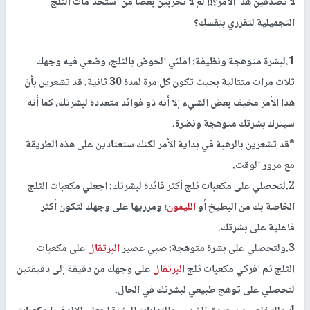
لا تصدقين هذا الأمر؟!! لم لا تجربين بعضًا من استخدامات الثلج
التجميلية لتقرري بنفسك؟
1.لبشرة متوهجة ونظيفة:
املئي الحوض بالثلج، وضعي فيه وجهك
ثلاث مرات متتالية بحيث تكون كل مرة لمدة 30 ثانية. قد تشعرين بأنّ
هذا الأمر مخيف بعض الشيء إلا أنه ذو فوائد متعددة لبشرتك، كما أنه
سيترك بشرتك متوهجة ونضرة.
*قد تشعرين بالرهبة في بداية الأمر لكنك ستعتادين على هذه الطريقة
مع مرور الوقت.
2.لتحصلي على مكعبات ثلج أكثر فائدة لبشرتك:
اجعلي مكعبات الثلج
الخاصة بك من البطيخ أو
الليمون
؛ ومرريها على وجهك لتكون أكثر
فاعلية على بشرتك.
3.ولتحصلي على بشرة متوهجة:
صبي عصير
البرتقال
على مكعبات
الثلج ثم افركي مكعبات ثلج
البرتقال
على وجهك من دقيقة إلى دقيقتين
لتحصلي على توهج طبيعي لبشرتك في الحال.