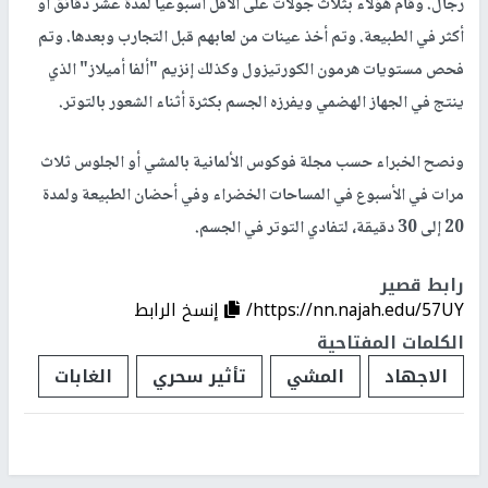
رجال. وقام هؤلاء بثلاث جولات على الأقل أسبوعيا لمدة عشر دقائق أو
أكثر في الطبيعة. وتم أخذ عينات من لعابهم قبل التجارب وبعدها. وتم
فحص مستويات هرمون الكورتيزول وكذلك إنزيم "ألفا أميلاز" الذي
ينتج في الجهاز الهضمي ويفرزه الجسم بكثرة أثناء الشعور بالتوتر.
ونصح الخبراء حسب مجلة فوكوس الألمانية بالمشي أو الجلوس ثلاث
مرات في الأسبوع في المساحات الخضراء وفي أحضان الطبيعة ولمدة
20 إلى 30 دقيقة، لتفادي التوتر في الجسم.
رابط قصير
https://nn.najah.edu/57UY/
إنسخ الرابط
الكلمات المفتاحية
الاجهاد
المشي
تأثير سحري
الغابات