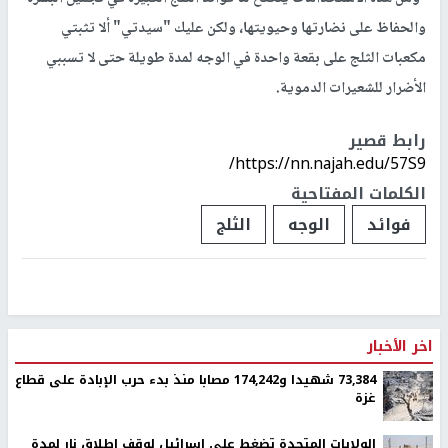
والحفاظ على نضارتها وحيويتها، ولكن عليك "سيدتي" ألا تثبتي
مكعبات الثلج على بقعة واحدة في الوجه لمدة طويلة حتى لا تسببي
الأضرار للشعيرات الدموية.
رابط قصير
https://nn.najah.edu/57S9/
الكلمات المفتاحية
فوائد
الوجه
الثلج
اخر الأخبار
73,384 شهيدا و174,242 مصابا منذ بدء حرب الإبادة على قطاع
غزة
الولايات المتحدة تضغط على اسرائيل لوقف إطلاق نار لمدة