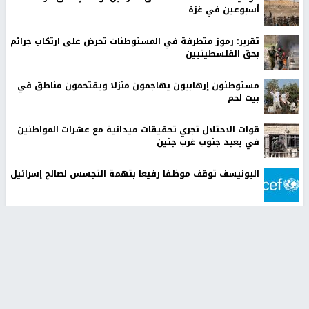
أسبوعين في غزة
تقرير: رموز متطرفة في المستوطنات تحرض على ارتكاب جرائم
بحق الفلسطينيين
مستوطنون إرهابيون يهاجمون منزلا ويقتحمون مناطق في
بيت لحم
قوات الاحتلال تجري تحقيقات ميدانية مع عشرات المواطنين
في يعبد جنوب غرب جنين
اليونيسف توقف موظفا رفيعا بتهمة التجسس لصالح إسرائيل
الاحتلال يواصل تجريف أراضٍ في سنجل شمال رام الله لصالح
بؤرة استيطانية
أخبار جامعة النجاح