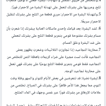
4.وللتخلص من حروق الشمس والتهابات البشرة اجعلي الالوفيرا مكعبات
ثلج، ومرريها على بشرتك لتعمل على تهدئة البشرة من الاحمرار فورًا.
5.ولتهدئة البشرة من الاحمرار:
مرري قطعة من الثلج على بشرتك لتقليل
الاحمرار سريعًا.
6. لشد البشرة:
بعد قيامك بإحدى ماسكات العناية ببشرتك إذا شعرتِ بأنّ
مسام بشرتك مفتوحة قومي بتمرير قطعة الثلج على بشرتك لتعملي
على شد البشرة وغلق المسام.
7.محاربة التجاعيد: إ
ذا تجاوزتِ الثلاثينات وشعرتِ بظهور بعض
التجاعيد فأنت لست مجبرة على شراء كريمات باهظة الثمن للتخلص من
التجاعيد فقط قومي بتمرير قطعة الثلج يوميًّا على بشرتك فهي تعمل
على محاربة تجاعيد الوجه.
8.لبشرة نضرة
: قد تتعرضين في بعض الأيام للتوتر والسهر وقلة وقت
النوم، مما يجعل هذا الأمر ظاهرًا على بشرتك في الصباح. تخلصي من
علامات الإرهاق من بشرتك فورًا عبر غمس وجهك في الماء المثلج.
•ومن هذه الاستخدامات يتضح لنا فوائد الثلج الكبيرة في تجميل البشرة