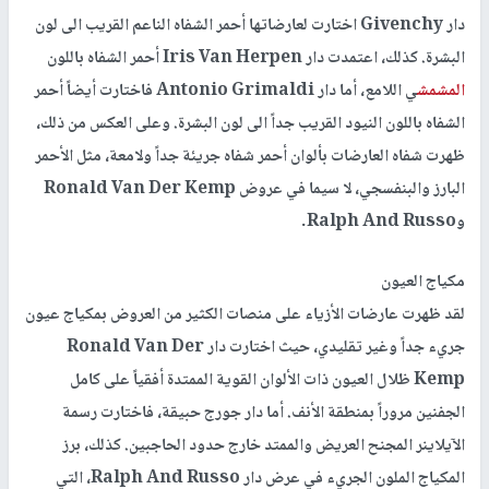
دار Givenchy اختارت لعارضاتها أحمر الشفاه الناعم القريب الى لون
البشرة. كذلك، اعتمدت دار Iris Van Herpen أحمر الشفاه باللون
المشمش
ي اللامع، أما دار Antonio Grimaldi فاختارت أيضاً أحمر
الشفاه باللون النيود القريب جداً الى لون البشرة. وعلى العكس من ذلك،
ظهرت شفاه العارضات بألوان أحمر شفاه جريئة جداً ولامعة، مثل الأحمر
البارز والبنفسجي، لا سيما في عروض Ronald Van Der Kemp
وRalph And Russo.
مكياج العيون
لقد ظهرت عارضات الأزياء على منصات الكثير من العروض بمكياج عيون
جريء جداً وغير تقليدي، حيث اختارت دار Ronald Van Der
Kemp ظلال العيون ذات الألوان القوية الممتدة أفقياً على كامل
الجفنين مروراً بمنطقة الأنف. أما دار جورج حبيقة، فاختارت رسمة
الآيلاينر المجنح العريض والممتد خارج حدود الحاجبين. كذلك، برز
المكياج الملون الجريء في عرض دار Ralph And Russo، التي