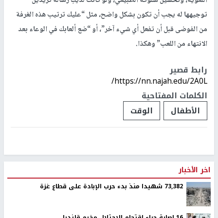
اللغوية، وتحسين سلوكه الطبيعي، ولو كانت لديكِ رسالة تريدين
توجيهها له يجب أن تكون بشكل واضح، مثل “عليك ترتيب هذه الغرفة
من الفوضى قبل أن تفعل أي شيء آخر”، أو “ضع ألعابك في الوعاء بعد
الانتهاء من اللعب” وهكذا.
رابط قصير
https://nn.najah.edu/2A0L/
الكلمات المفتاحية
الأطفال
الوقت
اخر الأخبار
73,382 شهيدا منذ بدء حرب الإبادة على قطاع غزة
16 إصابة جراء اقتحام الاحتلال مخيم قلنديا