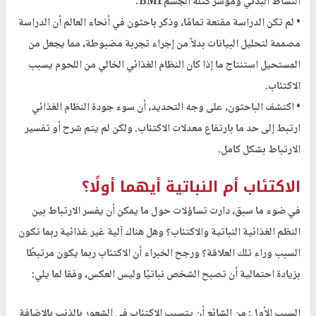
النشاط البدني ومؤشر كتلة الجسم BMI.
• لم تكن الدراسة مقنعة تمامًا، وذكر باحثون في أنحاء العالم أن الدراسة
مصممة لتحليل البيانات بدلاً من إجراء تجربة مضبوطة، مما يجعل من
المستحيل استنتاج ما إذا كان النظام الغذائي الخالي من اللحوم يسبب
الاكتئاب.
• اكتشف الباحثون، على وجه التحديد، أن سوء جودة النظام الغذائي
ارتبط إلى حد ما بارتفاع معدلات الاكتئاب. ولكن لم يتم شرح أو تفسير
الارتباط بشكل كامل.
الاكتئاب أم النباتية أيهما أولًا؟
في ضوء ما سبق، دارت تساؤلات حول ما يمكن أن يفسر الارتباط بين
النظم الغذائية النباتية والاكتئاب؟ وهل هناك آلية غير غذائية ربما تكون
السبب وراء تلك العلاقة؟ ورجح الخبراء أن الاكتئاب ربما يكون مرتبطًا
بزيادة احتمالية أن تصبح الشخص نباتيًا وليس العكس، وفقا لما يلي:
السبب الأول: من الشائع أن يتسبب الاكتئاب في الشعور بالذنب بالإضافة