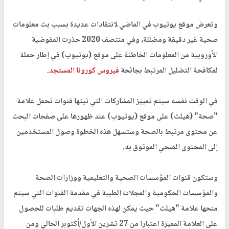
وتعرض موقع يوتيوب في الماضي لانتقادات عديدة بسبب بث معلومات
صحية غير دقيقة ومضللة، وفي منتصف 2020 حذرت المفوضية
الأوروبية من المعلومات الخاطئة على موقع (يوتيوب) في إطار حملة
لمكافحة التضليل المرتبط بجائحة
فيروس كورونا المستجد
.
في الوقت نفسه سيتم تمييز المشاركات التي تبثها قنوات تحمل علامة
"صحة" (هيلث) على موقع (يوتيوب) عند ظهورها على صفحات البحث
عن محتوى مرتبط بالصحة وستسهل هذه الخطوة وصول المستخدمين
إلى المحتوى الصحي الموثوق به.
وستكون قنوات المؤسسات الصحية والتعليمية ووزارات الصحة
والمؤسسات الحكومية والمجلات الطبية في مقدمة القنوات التي سيتم
منحها علامة "هيلث" حيث يمكن لهذه الجهات تقديم طلبات للحصول
على العلامة المميزة اعتبارا من 27 تشرين الأول/أكتوبر الحالي ومن