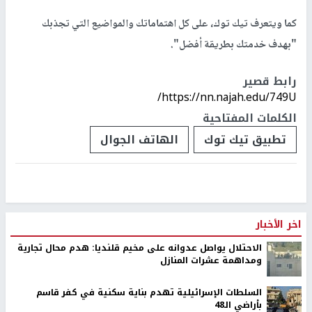
كما و
يتعرف تيك توك، على كل اهتماماتك والمواضيع التي تجذبك
"بهدف خدمتك بطريقة أفضل".
رابط قصير
https://nn.najah.edu/749U/
الكلمات المفتاحية
تطبيق تيك توك
الهاتف الجوال
اخر الأخبار
الاحتلال يواصل عدوانه على مخيم قلنديا: هدم محال تجارية
ومداهمة عشرات المنازل
السلطات الإسرائيلية تهدم بناية سكنية في كفر قاسم
بأراضي الـ48