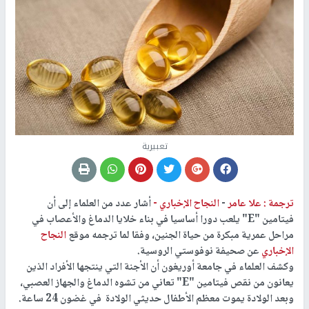
تعبيرية
ترجمة : علا عامر
-
النجاح الإخباري -
أشار عدد من العلماء إلى أن
فيتامين "E" يلعب دورا أساسيا في بناء خلايا الدماغ والأعصاب في
مراحل عمرية مبكرة من حياة الجنين، وفقا لما ترجمه موقع
النجاح
الإخباري
عن صحيفة نوفوستي الروسية.
وكشف العلماء في جامعة أوريغون أن الأجنة التي ينتجها الأفراد الذين
يعانون من نقص فيتامين "E" تعاني من تشوه الدماغ والجهاز العصبي،
وبعد الولادة يموت معظم الأطفال حديثي الولادة في غضون 24 ساعة.