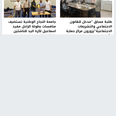
طلبة مساق "مدخل للقانون
جامعة النجاح الوطنية تستضيف
الاجتماعي والتشريعات
منافسات بطولة الراحل مفيد
الاجتماعية"يزورون مركز حماية
اسماعيل لكرة اليد للناشئين
الأسرة
منذ 48 دقيقة
منذ ثانية
بمشاركة 25 مدرباً.. جامعة النجاح
مركز إعلام النجاح يستضيف وفدًا
تطلق دورة إعداد مدربي كرة
أكاديميًا من جامعة لوليو
القدم المستوى (C)
للتكنولوجيا السويدية
منذ 51 دقيقة
منذ 9 دقيقة
تقارير
" قانون درومي".. بين حق الدفاع عن النفس وواقع
الفلسطينيين تحت الاحتلال