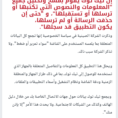
إن تيك توك يقوم بمسح وتحليل جميع
"المعلومات والنصوص التي تكتبها أو
ترسلها أو تستقبلها"، و "حتى إن
حذفت الرسالة أو لم ترسلها،
يكون التطبيق قد سجلها".
وذكرت الشركة الصينية في سياسة الخصوصية إنها تجمع كل البيانات
المتعلقة بما يلمسه المستخدم على الشاشة "سواء تمرير أو ضغط". ولا
تذكر الشركة سبب ذلك.
و
يحلل هذا التطبيق كل المعلومات والتفاصيل المتعلقة بالجهاز الذي
تستخدمه للوصول إلى تيك توك، بما في ذلك طراز الجهاز والمنطقة
الزمنية ودقة الشاشة ونظام التشغيل وأسماء التطبيقات والملفات.
و
يجمع تيك توك بيانات حول جهات الاتصال الخاصة بك من خلال دليل
الهاتف وكذلك من الشبكات الاجتماعية. ولا يحدث هذا الأمر "إلا بإذن
منك".