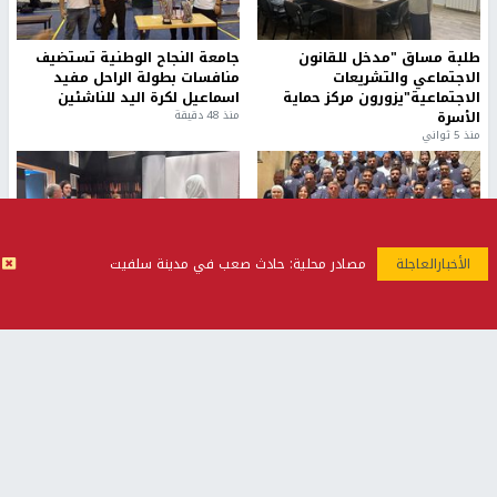
طلبة مساق "مدخل للقانون
جامعة النجاح الوطنية تستضيف
الاجتماعي والتشريعات
منافسات بطولة الراحل مفيد
الاجتماعية"يزورون مركز حماية
اسماعيل لكرة اليد للناشئين
الأسرة
منذ 48 دقيقة
منذ 5 ثواني
مصادر محلية: حادث صعب في مدينة سلفيت
بمشاركة 25 مدرباً.. جامعة النجاح
مركز إعلام النجاح يستضيف وفدًا
تطلق دورة إعداد مدربي كرة
أكاديميًا من جامعة لوليو
القدم المستوى (C)
للتكنولوجيا السويدية
منذ 51 دقيقة
منذ 10 دقيقة
تقارير
بالصور| مرضى عالقون في غزة يناشدون بإجلائهم
العاجل مع انهيار النظام الصحي
منذ 3 دقيقة