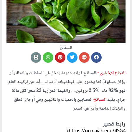
السبانخ
النجاح الإخباري -
للسبانخ فوائد عديدة يدخل في السلطات والفطائر أو
يؤكل مسلوقاً. كما يحتوى على فيتامينات أ، ب، ك....أما عن تركيبه العام
فهو %92 ماء، %2.5 بروتين.... والقيمة الحرارية 22 سعرا لكل مائة
جرامٍٍ، يفيد
السبانخ
المصابين بالحميات والناقهين وفي أوجاع الحلق
والنزلات الدائمة وأمراض الصدر
رابط قصير
https://nn.najah.edu/4SG4/