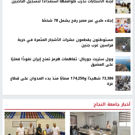
لجنة الانتخابات تدرب طواقمها استعدادًا لتسجيل الناخبين
إجلاء طبي عبر معبر رفح يشمل 78 شخصًا
مستوطنون يقطعون عشرات الأشجار المثمرة في خربة
فراسين غرب جنين
وول ستريت جورنال: تفاهمات هرمز تمنح إيران نفوذًا فعليًا
على المضيق
73,386 شهيدًا و174,250 مصابًا منذ بدء العدوان على قطاع
غزة
أخبار جامعة النجاح