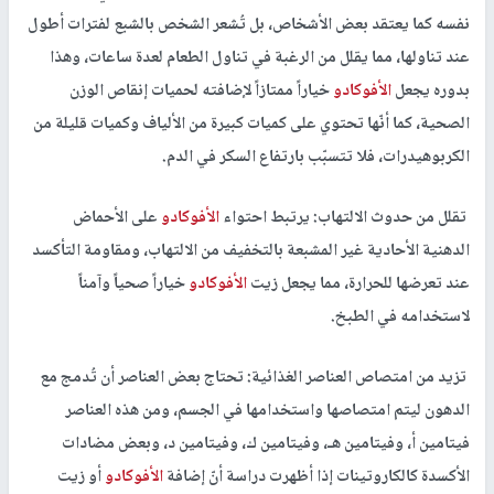
نفسه كما يعتقد بعض الأشخاص، بل تُشعر الشخص بالشبع لفترات أطول
عند تناولها، مما يقلل من الرغبة في تناول الطعام لعدة ساعات، وهذا
بدوره يجعل
الأفوكادو
خياراً ممتازاً لإضافته لحميات إنقاص الوزن
الصحية، كما أنّها تحتوي على كميات كبيرة من الألياف وكميات قليلة من
الكربوهيدرات، فلا تتسبّب بارتفاع السكر في الدم.
تقلل من حدوث الالتهاب: يرتبط احتواء
الأفوكادو
على الأحماض
الدهنية الأحادية غير المشبعة بالتخفيف من الالتهاب، ومقاومة التأكسد
عند تعرضها للحرارة، مما يجعل زيت
الأفوكادو
خياراً صحياً وآمناً
لاستخدامه في الطبخ.
تزيد من امتصاص العناصر الغذائية: تحتاج بعض العناصر أن تُدمج مع
الدهون ليتم امتصاصها واستخدامها في الجسم، ومن هذه العناصر
فيتامين أ، وفيتامين هـ، وفيتامين ك، وفيتامين د، وبعض مضادات
الأكسدة كالكاروتينات إذا أظهرت دراسة أنّ إضافة
الأفوكادو
أو زيت