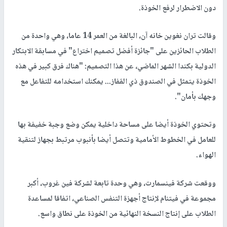
دون الاضطرار لرفع الخوذة.
وقالت تران نغوين خانه آن، البالغة من العمر 14 عاما، وهي واحدة من
الطلاب الحائزين على "جائزة أفضل تصميم اختراع" في مسابقة الابتكار
الدولية بكندا الشهر الماضي، عن هذا التصميم: "هناك فرق كبير في هذه
الخوذة يتمثل في الصندوق ذي القفاز... يمكنك استخدامه للتفاعل مع
وجهك بأمان".
وتحتوي الخوذة أيضا على مساحة داخلية يمكن وضع وجبة خفيفة بها
للعامل في الخطوط الأمامية وتتصل أيضا بأنبوب مرتبط بجهاز لتنقية
الهواء.
ووقعت شركة فينسمارت، وهي وحدة تابعة لشركة فين غروب، أكبر
مجموعة في فيتنام لإنتاج أجهزة التنفس الصناعي، اتفاقا لمساعدة
الطلاب على إنتاج النسخة النهائية من الخوذة على نطاق واسع.