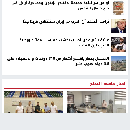
أوامر إسرائيلية جديدة لاقتلاع الزيتون ومصادرة أراضٍ في
جبع شمال القدس
ترامب: أعتقد أن الحرب مع إيران ستنتهي قريبًا جدًا
عائلة بشار عقل تطالب بكشف ملابسات مقتله وإحالة
المتورطين للقضاء
الاحتلال يخطر باقتلاع أشجار من 310 دونمات والاستيلاء على
3.5 دونم جنوب جنين
أخبار جامعة النجاح
طلبة مساق "مدخل للقانون
جامعة النجاح الوطنية تستضيف