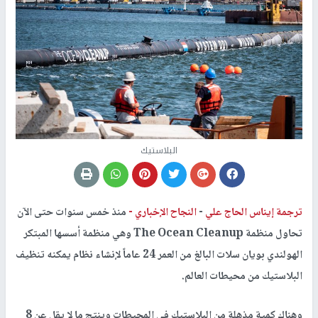
البلاستيك
ترجمة إيناس الحاج علي
-
النجاح الإخباري -
منذ خمس سنوات حتى الآن
تحاول منظمة The Ocean Cleanup وهي منظمة أسسها المبتكر
الهولندي بويان سلات البالغ من العمر 24 عاماً لإنشاء نظام يمكنه تنظيف
البلاستيك من محيطات العالم.
وهناك كمية مذهلة من البلاستيك في المحيطات وينتج ما لا يقل عن 8