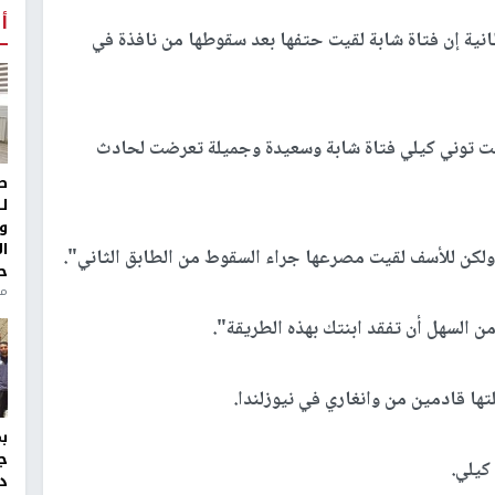
أ
ية إن فتاة شابة لقيت حتفها بعد سقوطها من نافذة في
ت توني كيلي فتاة شابة وسعيدة وجميلة تعرضت لحادث
ط
ل
و
ا
 ولكن للأسف لقيت مصرعها جراء السقوط من الطابق الثاني".
ح
من
من السهل أن تفقد ابنتك بهذه الطريقة".
تها قادمين من وانغاري في نيوزلندا.
ج
كيلي.
د