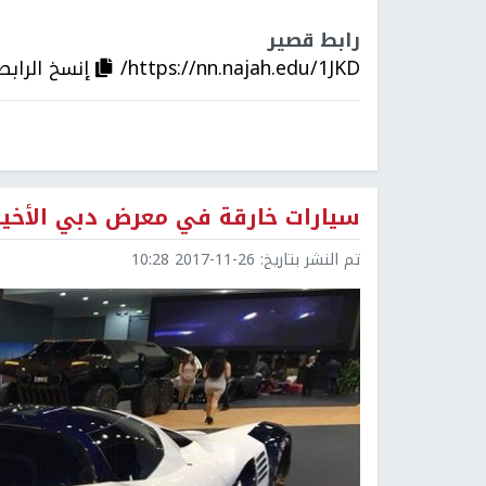
رابط قصير
https://nn.najah.edu/1JKD/
إنسخ الرابط
سيارات خارقة في معرض دبي الأخير و100 نوع ج
تم النشر بتاريخ:
2017-11-26 10:28