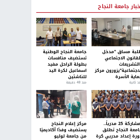
خبار جامعة النجاح
لبة مساق "مدخل
جامعة النجاح الوطنية
لقانون الاجتماعي
تستضيف منافسات
التشريعات
بطولة الراحل مفيد
لاجتماعية"يزورون مركز
اسماعيل لكرة اليد
ماية الأسرة
للناشئين
ذ ثانية
منذ 48 دقيقة
بمشاركة 25 مدرباً..
مركز إعلام النجاح
امعة النجاح تطلق
يستضيف وفدًا أكاديميًا
ورة إعداد مدربي كرة
من جامعة لوليو