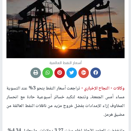
أسعار النفط العالمية
وكالات -
النجاح الإخباري -
تراجعت أسعار النفط بنحو 3% عند التسوية
مساء أمس الجمعة، وتتجه لتكبد خسائر أسبوعية حادة مع انحسار
المخاوف إزاء الإمدادات بفضل خروج مزيد من ناقلات النفط العالقة من
مضيق هرمز
.
وانخفضت العقود الآجلة لخام برنت ⁠3.27 دولارات، ما يعادل 4.34%،