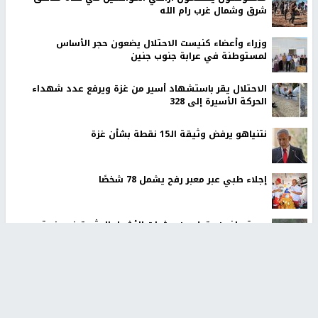
شرق وشمال غرب رام الله
وزراء وأعضاء كنيست الاحتلال يضعون حجر الأساس
لمستوطنة في عرابة جنوب جنين
الاحتلال يقر باستشهاد أسير من غزة ويرفع عدد شهداء
الحركة الأسيرة إلى 328
نتنياهو يرفض وثيقة الـ15 نقطة بشأن غزة
إجلاء طبي عبر معبر رفح يشمل 78 شخصًا
مستوطنون يقطعون عشرات الأشجار المثمرة في خربة
فراسين غرب جنين
أخبار جامعة النجاح