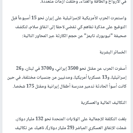
في الأرواح والطاقة والغذاء، وخلقت أزمات متعددة.
واستمرت الحرب الأمريكية الإسرائيلية على إيران نحو 15 أسبوعاً قبل
التوقيع على مذكرة تفاهم كي تفضي لاحقا إلى اتفاق سلام، لتكشف
صحيفة "نيويورك تايمز" عن حجم الكارثة عبر المحاور التالية:
الخسائر البشرية
أسفرت الحرب عن مقتل نحو 3500 إيراني، و3700 في لبنان، و26
إسرائيليا، و13 عسكريا أمريكيا، ومدنيين من جنسيات مختلفة، في حين
كانت أسوأ الحادثة تدمير مدرسة أطفال إيرانية ومقتل 175 شخصا.
التكاليف المالية والعسكرية
بلغت التكلفة الإجمالية على الولايات المتحدة نحو 132 مليار دولار،
شملت الإنفاق العسكري المباشر (29 مليار دولار)، ناهيك عن تكاليف