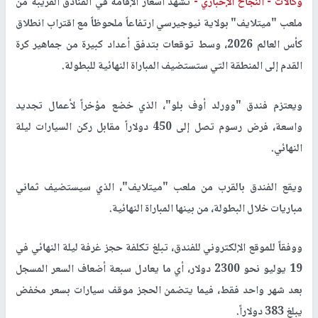
وكالات -
النجاح الإخباري -
تشهد أسعار الإقامة في الفنادق القريبة من
ملعب "ميتلايف" بولاية نيوجيرسي ارتفاعاً ملحوظاً مع اقتراب انطلاق
كأس العالم 2026، وسط توقعات بتدفق أعداد كبيرة من جماهير كرة
القدم إلى المنطقة التي ستستضيف المباراة النهائية للبطولة.
ويعتزم فندق "وورلد أوف بلو"، الذي خضع مؤخراً لأعمال تجديد
واسعة، فرض رسوم تصل إلى 450 دولاراً مقابل ركن السيارات ليلة
النهائي.
ويقع الفندق بالقرب من ملعب "ميتلايف"، الذي سيستضيف ثماني
مباريات خلال البطولة، من بينها المباراة النهائية.
ووفقاً للموقع الإلكتروني للفندق، تبلغ تكلفة حجز غرفة ليلة النهائي في
19 يوليو نحو 2300 دولار، أي ما يعادل سبعة أضعاف السعر المسجل
بعد شهر واحد فقط، فيما يتضمن الحجز موقف سيارات بسعر مخفض
يبلغ 383 دولاراً.