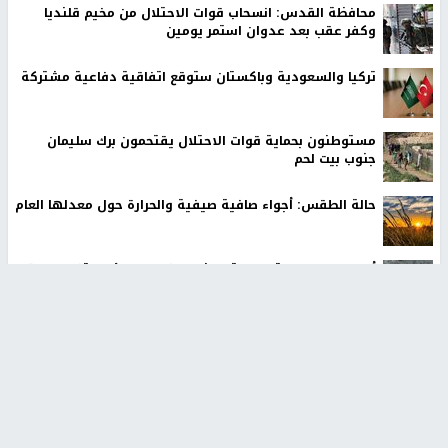
محافظة القدس: انسحاب قوات الاحتلال من مخيم قلنديا
وكفر عقب بعد عدوان استمر يومين
تركيا والسعودية وباكستان ستوقع اتفاقية دفاعية مشتركة
مستوطنون بحماية قوات الاحتلال يقتحمون برك سليمان
جنوب بيت لحم
حالة الطقس: أجواء صافية صيفية والحرارة حول معدلها العام
أمين عام الجامعة العربية يحذر من نهج إسرائيل بتغيير الواقع
على الأرض بالقوة
الرئاسة تدين الهجمات الصاروخية على المملكة العربية
السعودية والجمهورية اليمنية
أخبار جامعة النجاح