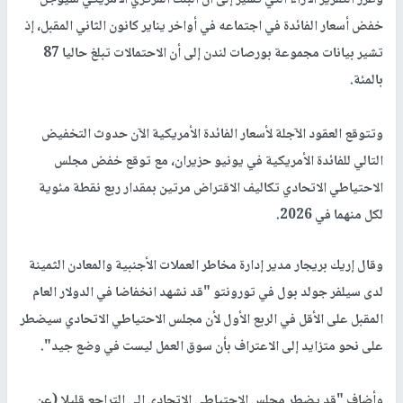
وعزز التقرير الآراء التي تشير إلى أن البنك المركزي الأمريكي سيؤجل
خفض أسعار الفائدة في اجتماعه في أواخر يناير كانون الثاني المقبل، إذ
تشير بيانات مجموعة بورصات لندن إلى أن الاحتمالات تبلغ حاليا 87
بالمئة.
وتتوقع العقود الآجلة لأسعار الفائدة الأمريكية الآن حدوث التخفيض
التالي للفائدة الأمريكية في يونيو حزيران، مع توقع خفض مجلس
الاحتياطي الاتحادي تكاليف الاقتراض مرتين بمقدار ربع نقطة مئوية
لكل منهما في 2026.
وقال إريك بريجار مدير إدارة مخاطر العملات الأجنبية والمعادن الثمينة
لدى سيلفر جولد بول في تورونتو "قد نشهد انخفاضا في الدولار العام
المقبل على الأقل في الربع الأول لأن مجلس الاحتياطي الاتحادي سيضطر
على نحو متزايد إلى الاعتراف بأن سوق العمل ليست في وضع جيد".
وأضاف "قد يضطر مجلس الاحتياطي الاتحادي إلى التراجع قليلا (عن