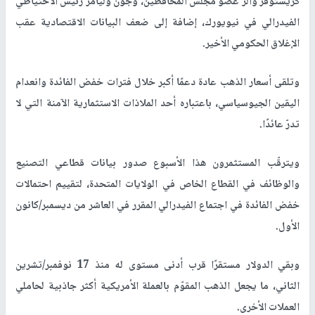
كريستوفر والر عضو مجلس المحافظين، وجون وليامز رئيس الاحتياطي
الفيدرالي في نيويورك، إضافة إلى ضعف البيانات الاقتصادية عقب
الإغلاق الحكومي الأخير.
وتلقى أسعار الذهب عادة دعمًا أكبر خلال فترات خفض الفائدة وانعدام
اليقين الجيوسياسي، باعتباره أحد الملاذات الاستثمارية الآمنة التي لا
تدرّ عائدًا.
ويترقّب المستثمرون هذا الأسبوع صدور بيانات قطاعي التصنيع
والوظائف في القطاع الخاص في الولايات المتحدة، لتقييم احتمالات
خفض الفائدة في اجتماع الفيدرالي المقرر في العاشر من ديسمبر/كانون
الأول.
وبقي الدولار مستقرًا قرب أدنى مستوى له منذ 17 نوفمبر/تشرين
الثاني، ما يجعل الذهب المقوّم بالعملة الأمريكية أكثر جاذبية لحاملي
العملات الأخرى.