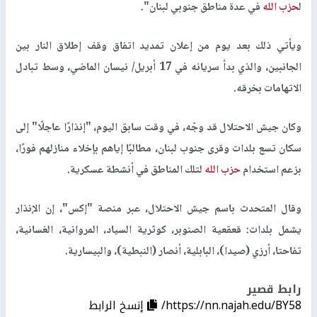
ل
حزب الله
في عدة مناطق جنوبي لبنان".
ويأتي ذلك بعد يوم من إعلان تمديد اتفاق وقف إطلاق النار بين
الجانبين، والذي بدأ سريانه في 17 أبريل/ نيسان الماضي، وسط تبادل
الاتهامات بخرقه.
وكان جيش الاحتلال قد وجّه، في وقت سابق اليوم، "إنذارًا عاجلًا" إلى
سكان تسع بلدات وقرى جنوب لبنان، مطالبًا إياهم بإخلاء منازلهم فورًا،
بزعم استخدام
حزب الله
لتلك المناطق في أنشطة عسكرية.
وقال المتحدث باسم جيش الاحتلال، عبر منصة "إكس"، إن الإنذار
يشمل بلدات: قعقعية الصنوبر، كوثرية السياد، المروانية، الغسانية،
تفاحتا، أرزي (صيدا)، البابلية، أنصار (النبطية)، والبيسارية.
رابط قصير
https://nn.najah.edu/BY58/
إنسخ الرابط