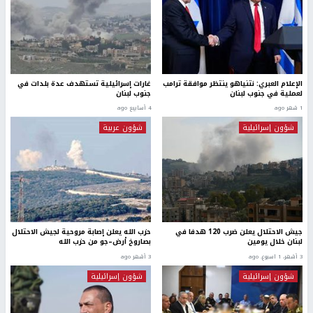
الإعلام العبري: نتنياهو ينتظر موافقة ترامب
غارات إسرائيلية تستهدف عدة بلدات في
لعملية في جنوب لبنان
جنوب لبنان
1 شهر ago
4 أسابيع ago
شؤون إسرائيلية
شؤون عربية
جيش الاحتلال يعلن ضرب 120 هدفا في
حزب الله يعلن إصابة مروحية لجيش الاحتلال
لبنان خلال يومين
بصاروخ أرض–جو من حزب الله
3 أشهر، 1 اسبوع. ago
3 أشهر ago
شؤون إسرائيلية
شؤون إسرائيلية