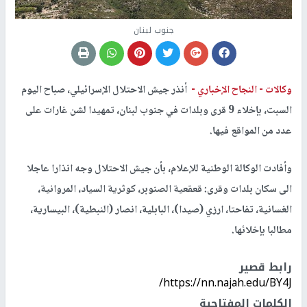
جنوب لبنان
وكالات -
النجاح الإخباري -
أنذر جيش الاحتلال الإسرائيلي، صباح اليوم
السبت، بإخلاء 9 قرى وبلدات في جنوب لبنان، تمهيدا لشن غارات على
عدد من المواقع فيها.
وأفادت الوكالة الوطنية للإعلام، بأن جيش الاحتلال وجه انذارا عاجلا
الى سكان بلدات وقرى: قعقعية الصنوبر، كوثرية السياد، المروانية،
الغسانية، تفاحتا، ارزي (صيدا)، البابلية، انصار (النبطية)، البيسارية،
مطالبا بإخلائها.
رابط قصير
https://nn.najah.edu/BY4J/
الكلمات المفتاحية